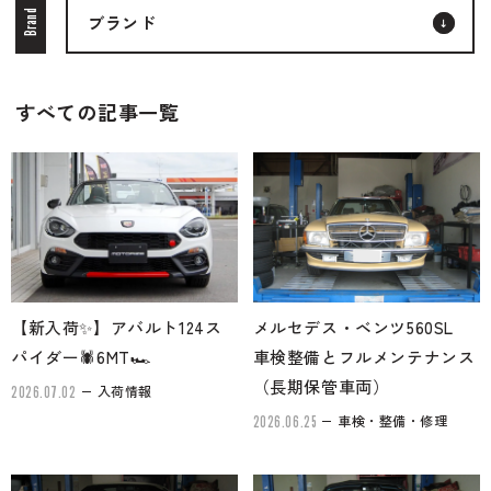
Brand
ブランド
ブランド紹介
24時間受付対応の
お問い合わせフォームはこちら
すべての記事一覧
ブログ
車検・整備・修理のご依頼
お客様の声
買取査定のご依頼
ケータハム岐阜
その他のお問い合わせ
【新入荷✨】アバルト124ス
メルセデス・ベンツ560SL
プライバシーポリシー
中古車探しのご依頼・レンタカーのご相談
パイダー🕷6MT🏎
車検整備とフルメンテナンス
（長期保管車両）
入荷情報
2026.07.02
車検・整備・修理
2026.06.25
電話・メールなどのご連絡方法意外にも、オンラインで