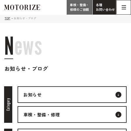
車検・整備・
各種
修理のご依頼
お問い合わせ
Contact
TOP
お知らせ・ブログ
TOP
Phone
N
e
w
s
こだわり
電話受付時間 10:00 - 18:30（月曜定休）
車検・整備・修理
輸入車買取査定依頼
058-247-7733
お知らせ・ブログ
タップで電話がかかります
中古車販売・在庫車情報
お問い合わせ総合
お知らせ
058-247-8001
車検・整備・修理のご依頼
Category
タップで電話がかかります
車検・整備・修理
中古車探しのご依頼/その他
お問い合わせフォーム
Contact Form