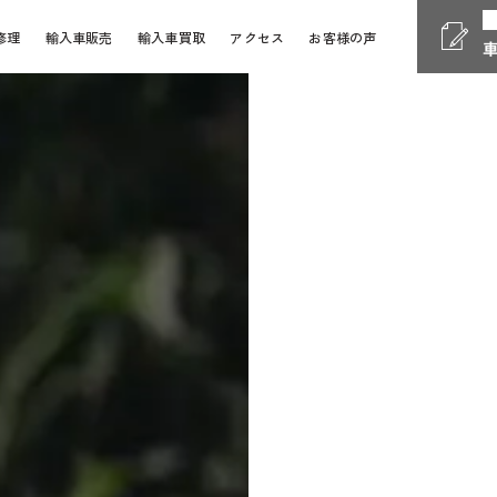
修理
輸入車販売
輸入車買取
アクセス
お客様の声
Phone
電話受付時間 10:00 - 18
058-247-7733
車検・整備・修理
お問い
Contact Form
24時間受付対応の
お問い合
検・整備・修理のご依頼
買取査定のご依頼