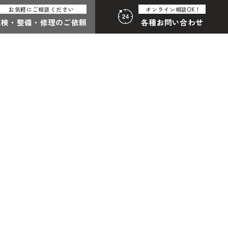
お気軽にご相談ください
オンライン相談OK！
車検・整備・
修理のご依頼
各種
お問い合わせ
:30（月曜定休）
058-247-8001
合わせ総合
わせフォームはこちら
その他のお問い合わせ
中古車探しのご依頼・レンタカーのご相談