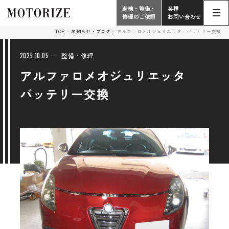
車検・整備・
各種
修理のご依頼
お問い合わせ
Contact
TOP
お知らせ・ブログ
アルファロメオジュリエッタ バッテリー交換
TOP
Phone
2025.10.05
整備・修理
アルファロメオジュリエッタ
こだわり
電話受付時間 10:00 - 18:30（月曜定休）
バッテリー交換
車検・整備・修理
輸入車買取査定依頼
058-247-7733
タップで電話がかかります
中古車販売・在庫車情報
お問い合わせ総合
058-247-8001
車検・整備・修理のご依頼
タップで電話がかかります
中古車探しのご依頼/その他
お問い合わせフォーム
Contact Form