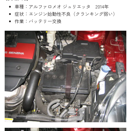
のご相談も可能です。
車種：アルファロメオ ジュリエッタ 2014年
お問い合わせフォームにて、オンラインでのご連絡をご
症状：エンジン始動性不良（クランキング弱い）
希望ください。
作業：バッテリー交換