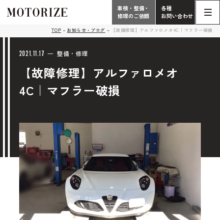
車検・整備・
各種
修理のご依頼
お問い合わせ
Contact
TOP
お知らせ・ブログ
【故障修理】アルファロメオ4C｜マフラー破損
TOP
Phone
2021.11.17
整備・修理
【故障修理】アルファロメオ
こだわり
電話受付時間 10:00 - 18:30（月曜定休）
4C｜マフラー破損
車検・整備・修理
輸入車買取査定依頼
058-247-7733
タップで電話がかかります
中古車販売・在庫車情報
お問い合わせ総合
058-247-8001
車検・整備・修理のご依頼
タップで電話がかかります
中古車探しのご依頼/その他
お問い合わせフォーム
Contact Form