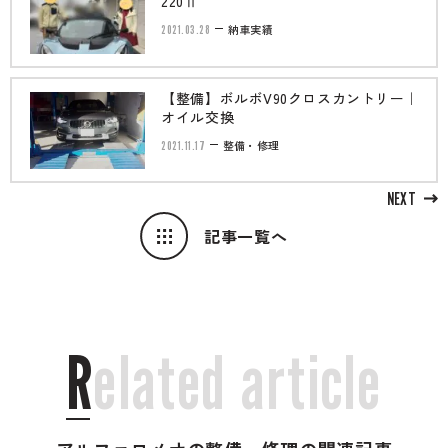
220Ⅱ
2021.03.28
納車実績
【整備】ボルボV90クロスカントリー｜
オイル交換
2021.11.17
整備・修理
NEXT
記事一覧へ
R
e
l
a
t
e
d
a
r
t
i
c
l
e