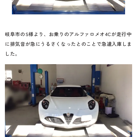
ブランド紹介
24時間受付対応の
お問い合わせフォームはこちら
ブログ
岐阜市のS様より、お乗りのアルファロメオ4Cが走行中
車検・整備・修理のご依頼
に排気音が急にうるさくなったとのことで急遽入庫しま
お客様の声
した。
買取査定のご依頼
ケータハム岐阜
その他のお問い合わせ
プライバシーポリシー
中古車探しのご依頼・レンタカーのご相談
電話・メールなどのご連絡方法意外にも、オンラインで