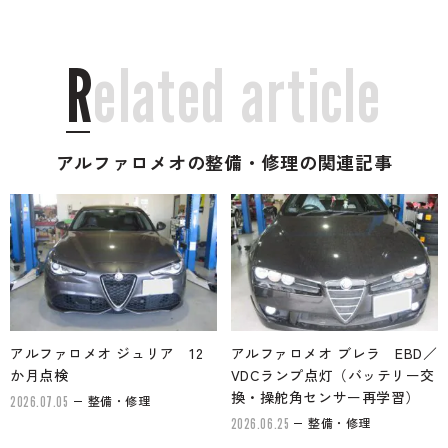
R
e
l
a
t
e
d
a
r
t
i
c
l
e
アルファロメオの整備・修理の関連記事
アルファロメオ ジュリア 12
アルファロメオ ブレラ EBD／
か月点検
VDCランプ点灯（バッテリー交
換・操舵角センサー再学習）
整備・修理
2026.07.05
整備・修理
2026.06.25