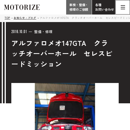
車検・整備・
各種
修理のご依頼
お問い合わせ
Contact
TOP
お知らせ・ブログ
アルファロメオ147GTA クラッチオーバーホール セレスピードミッ
TOP
Phone
2016.10.01
整備・修理
アルファロメオ147GTA クラ
こだわり
電話受付時間 10:00 - 18:30（月曜定休）
ッチオーバーホール セレスピ
車検・整備・修理
輸入車買取査定依頼
ードミッション
058-247-7733
タップで電話がかかります
中古車販売・在庫車情報
お問い合わせ総合
058-247-8001
車検・整備・修理のご依頼
タップで電話がかかります
中古車探しのご依頼/その他
お問い合わせフォーム
Contact Form