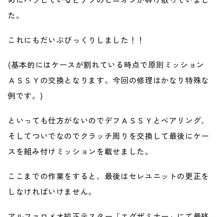
のご相談も可能です。
た。
お問い合わせフォームにて、オンラインでのご連絡をご
希望ください。
これにもだいぶびっくりしました！！
(基本的にはケースが割れている時点で原則ミッション
ＡＳＳＹの交換となります。今回の修理はかなり特殊な
例です。)
といっても仕方がないのでデフＡＳＳＹとベアリング、
そしてついでなのでクラッチ周りを交換して最後にケー
スを組み付けミッションを載せました。
ここまでの作業をすると、最後はセレユニットの更正を
しなければいけません。
アルファロメオ純正テスター「エグザミナー」にて最終