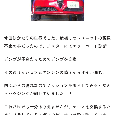
ブランド紹介
24時間受付対応の
お問い合わせフォームはこちら
ブログ
車検・整備・修理のご依頼
今回はかなりの重症でした。最初はセレユニットの変速
お客様の声
不良のみだったので、テスターにてエラーコード診断
買取査定のご依頼
ポンプが不良だったのでポンプを交換。
ケータハム岐阜
その後ミッションとエンジンの隙間からオイル漏れ。
その他のお問い合わせ
プライバシーポリシー
中古車探しのご依頼・レンタカーのご相談
内部からの漏れなのでミッションをおろしてみるとなん
とハウジングが割れていました！！
これだけだも十分ありえませんが、ケースを交換するた
電話・メールなどのご連絡方法意外にも、オンラインで
めにバラしているとデフのピニオンが砕け散っていまし