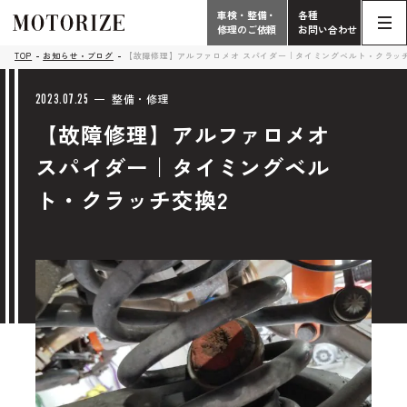
車検・整備・
各種
修理のご依頼
お問い合わせ
Contact
TOP
お知らせ・ブログ
【故障修理】アルファロメオ スパイダー｜タイミングベルト・クラッチ
TOP
Phone
2023.07.25
整備・修理
【故障修理】アルファロメオ
こだわり
電話受付時間 10:00 - 18:30（月曜定休）
スパイダー｜タイミングベル
車検・整備・修理
輸入車買取査定依頼
ト・クラッチ交換2
058-247-7733
タップで電話がかかります
中古車販売・在庫車情報
お問い合わせ総合
058-247-8001
車検・整備・修理のご依頼
タップで電話がかかります
中古車探しのご依頼/その他
お問い合わせフォーム
Contact Form