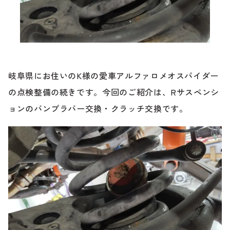
ブランド紹介
24時間受付対応の
お問い合わせフォームはこちら
ブログ
車検・整備・修理のご依頼
岐阜県にお住いのK様の愛車アルファロメオスパイダー
お客様の声
の点検整備の続きです。今回のご紹介は、Rサスペンシ
ョンのバンプラバー交換・クラッチ交換です。
買取査定のご依頼
ケータハム岐阜
その他のお問い合わせ
プライバシーポリシー
中古車探しのご依頼・レンタカーのご相談
電話・メールなどのご連絡方法意外にも、オンラインで