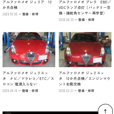
アルファロメオ ジュリア 12
アルファロメオ ブレラ EBD／
か月点検
VDCランプ点灯（バッテリー交
換・操舵角センサー再学習）
整備・修理
2026.07.05
整備・修理
2026.06.25
アルファロメオ ジュリエッ
アルファロメオ ジュリエッ
タ ナビ／ドラレコ／ETC／ス
タ 12か月点検／エンジンマウ
ロコン 電源入らない
ント右側交換
整備・修理
整備・修理
2026.04.19
2026.03.21