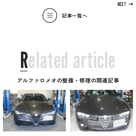
NEXT
記事一覧へ
R
e
l
a
t
e
d
a
r
t
i
c
l
e
アルファロメオの整備・修理の関連記事