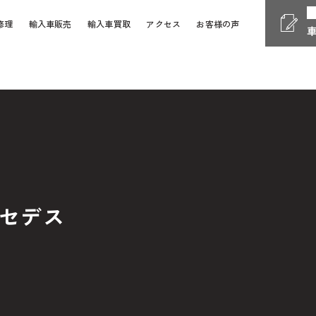
修理
輸入車販売
輸入車買取
アクセス
お客様の声
Phone
電話受付時間 10:00 - 18
058-247-7733
車検・整備・修理
お問い
Contact Form
24時間受付対応の
お問い合
セデス
検・整備・修理のご依頼
買取査定のご依頼