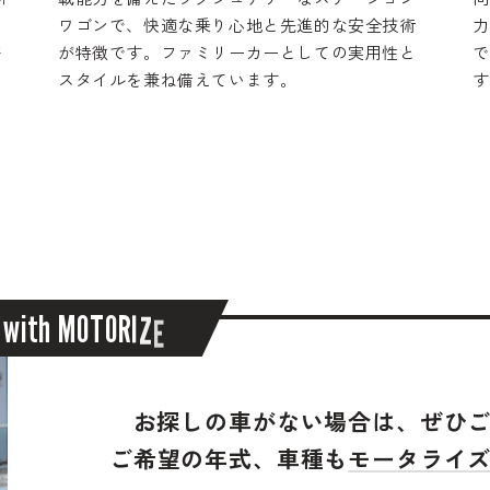
ワゴンで、快適な乗り心地と先進的な安全技術
力
搭
が特徴です。ファミリーカーとしての実用性と
で
スタイルを兼ね備えています。
す
w
i
t
h
M
O
T
O
R
I
Z
E
お探しの車がない場合は、
ぜひ
ご希望の年式、車種も
モータライ