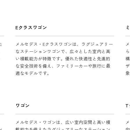
Eクラスワゴン
た
メルセデス・Eクラスワゴンは、ラグジュアリー
メ
操
なステーションワゴンで、広々とした室内と高
ら
安
い積載能力が特徴です。優れた快適性と先進的
構
ー
な安全技術を備え、ファミリーカーや旅行に最
ザ
適なモデルです。
象
ワゴン
T
レ
メルセデス・ワゴンは、広い室内空間と高い積
メ
ィ
載能力を備えたラグジュアリーなステーション
向