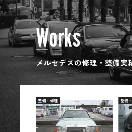
W
o
r
k
s
メルセデスの修理・整備実
整備・修理
整備