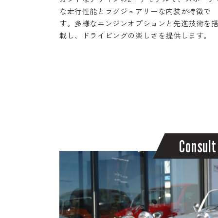
な走行性能とラグジュアリーな内装が特徴で
す。多様なエンジンオプションと先進技術を
載し、ドライビングの楽しさを提供します。
C
o
n
s
u
l
t