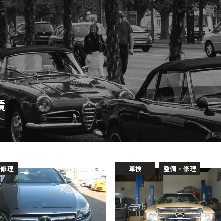
績
・修理
車検
整備・修理