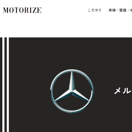
こだわり
車検・整備・
メル
車