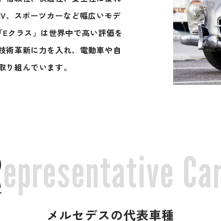
UV、スポーツカーなど幅広いモデ
「Eクラス」は世界中で高い評価を
技術革新に力を入れ、電動車や自
取り組んでいます。
R
e
p
r
e
s
e
n
t
a
t
i
v
e
C
a
メルセデスの代表車種