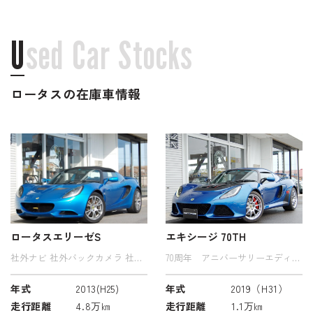
U
s
e
d
C
a
r
S
t
o
c
k
s
ロータスの在庫車情報
ロータスエリーゼS
エキシージ 70TH
社外ナビ 社外バックカメラ 社外
70周年 アニバーサリーエディシ
ドラレコ
ョン スポーツ350ベース 社外
ナビゲーション ETC オートク
ルーズ レッドキャリパー 日本
年式
2013(H25)
年式
2019（H31）
16台限定 カーボンスポーツシー
ト アルカンタラステアリング
走行距離
4.8万㎞
走行距離
1.1万㎞