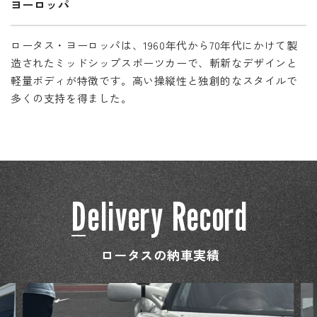
ヨーロッパ
ロータス・ヨーロッパは、1960年代から70年代にかけて製
造されたミッドシップスポーツカーで、斬新なデザインと
軽量ボディが特徴です。高い操縦性と独創的なスタイルで
多くの支持を得ました。
D
e
l
i
v
e
r
y
R
e
c
o
r
d
ロータスの納車実績