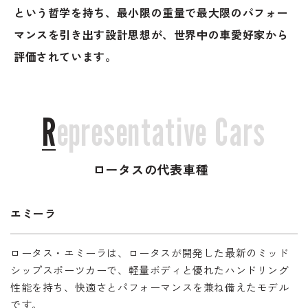
のご相談も可能です。
という哲学を持ち、最小限の重量で最大限のパフォー
お問い合わせフォームにて、オンラインでのご連絡をご
マンスを引き出す設計思想が、世界中の車愛好家から
希望ください。
評価されています。
R
e
p
r
e
s
e
n
t
a
t
i
v
e
C
a
r
s
ロータスの代表車種
エミーラ
ロータス・エミーラは、ロータスが開発した最新のミッド
シップスポーツカーで、軽量ボディと優れたハンドリング
性能を持ち、快適さとパフォーマンスを兼ね備えたモデル
です。