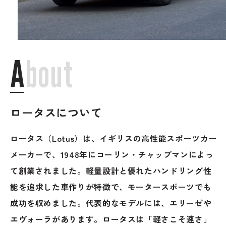
ブランド紹介
24時間受付対応の
お問い合わせフォームはこちら
ブログ
A
b
o
u
t
車検・整備・修理のご依頼
お客様の声
買取査定のご依頼
ロータスについて
ケータハム岐阜
ロータス（Lotus）は、イギリスの高性能スポーツカー
その他のお問い合わせ
プライバシーポリシー
メーカーで、1948年にコーリン・チャップマンによっ
中古車探しのご依頼・レンタカーのご相談
て創業されました。軽量設計と優れたハンドリング性
能を追求した車作りが特徴で、モータースポーツでも
成功を収めました。代表的なモデルには、エリーゼや
電話・メールなどのご連絡方法意外にも、オンラインで
エヴォーラがあります。ロータスは「軽さこそ速さ」