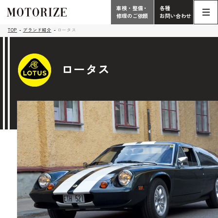
車検・整備・
各種
修理のご依頼
お問い合わせ
Contact
TOP
ブランド紹介
ロータス
TOP
Phone
ロータス
こだわり
電話受付時間 10:00 - 18:30（月曜定休）
車検・整備・修理
輸入車買取査定依頼
058-247-7733
タップで電話がかかります
中古車販売・在庫車情報
お問い合わせ総合
058-247-8001
車検・整備・修理のご依頼
タップで電話がかかります
中古車探しのご依頼/その他
お問い合わせフォーム
Contact Form