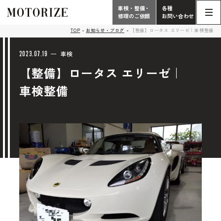
車検・整備・
各種
修理のご依頼
お問い合わせ
Contact
TOP
お知らせ・ブログ
【整備】ロータス エリーゼ｜車検整備
TOP
Phone
2023.07.19
車検
【整備】ロータス エリーゼ｜
こだわり
電話受付時間 10:00 - 18:30（月曜定休）
車検整備
車検・整備・修理
輸入車買取査定依頼
058-247-7733
タップで電話がかかります
中古車販売・在庫車情報
お問い合わせ総合
058-247-8001
車検・整備・修理のご依頼
タップで電話がかかります
中古車探しのご依頼/その他
お問い合わせフォーム
Contact Form