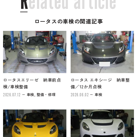
R
e
l
a
t
e
d
a
r
t
i
c
l
e
ロータスの車検の関連記事
ロータスエリーゼ 納車前点
ロータス エキシージ 納車整
検/車検整備
備／12か月点検
車検, 整備・修理
車検
2026.07.12
2026.06.02