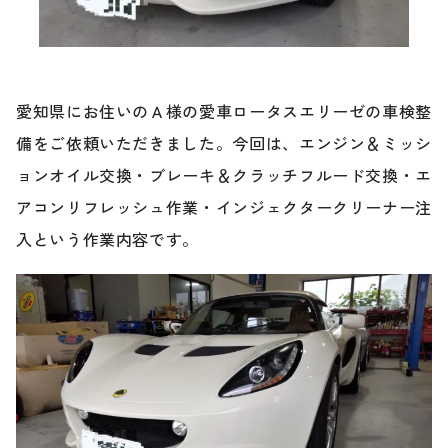
ブランド紹介
24時間受付対応の
お問い合わせフォームはこちら
ブログ
愛知県にお住いのＡ様の愛車ロータスエリーゼの車検整
車検・整備・修理のご依頼
備をご依頼いただきました。今回は、エンジン＆ミッシ
お客様の声
ョンオイル交換・ブレーキ＆クラッチフルード交換・エ
アコンリフレッシュ作業・インジェクタークリーナー注
買取査定のご依頼
ケータハム岐阜
入という作業内容です。
その他のお問い合わせ
プライバシーポリシー
中古車探しのご依頼・レンタカーのご相談
電話・メールなどのご連絡方法意外にも、オンラインで