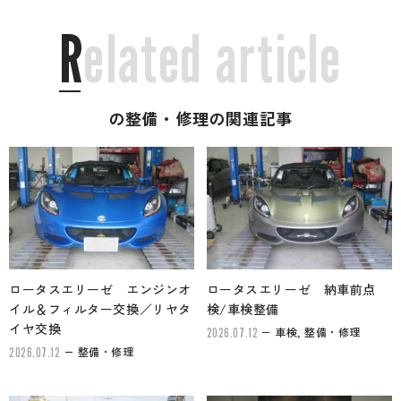
R
e
l
a
t
e
d
a
r
t
i
c
l
e
の整備・修理の関連記事
ロータスエリーゼ エンジンオ
ロータスエリーゼ 納車前点
イル＆フィルター交換／リヤタ
検/車検整備
イヤ交換
車検, 整備・修理
2026.07.12
整備・修理
2026.07.12