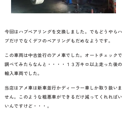
ブランド紹介
24時間受付対応の
お問い合わせフォームはこちら
ブログ
今回はハブベアリングを交換しました。でもどうやらハ
車検・整備・修理のご依頼
ブだけでなくデフのベアリングもだめなようです。
お客様の声
この車両は中古並行のアメ車でした。オートチェックで
買取査定のご依頼
調べてみたらなんと・・・・１３万キロ以上走った後の
ケータハム岐阜
輸入車両でした。
その他のお問い合わせ
プライバシーポリシー
当店はアメ車は新車並行かディーラー車しか取り扱いま
中古車探しのご依頼・レンタカーのご相談
せん。このような粗悪車ができるだけ減ってくれればい
いんですけど・・・。
電話・メールなどのご連絡方法意外にも、オンラインで