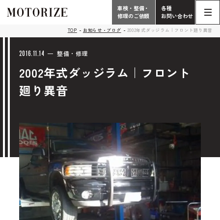
車検・整備・
各種
修理のご依頼
お問い合わせ
Contact
TOP
お知らせ・ブログ
2002年式ダッジラム｜フロント廻り異音
TOP
Phone
2016.11.14
整備・修理
2002年式ダッジラム｜フロント
こだわり
電話受付時間 10:00 - 18:30（月曜定休）
廻り異音
車検・整備・修理
輸入車買取査定依頼
058-247-7733
タップで電話がかかります
中古車販売・在庫車情報
お問い合わせ総合
058-247-8001
車検・整備・修理のご依頼
タップで電話がかかります
中古車探しのご依頼/その他
お問い合わせフォーム
Contact Form