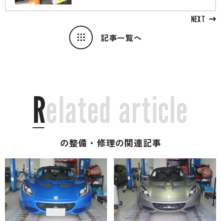
NEXT
記事一覧へ
R
e
l
a
t
e
d
a
r
t
i
c
l
e
の整備・修理の関連記事