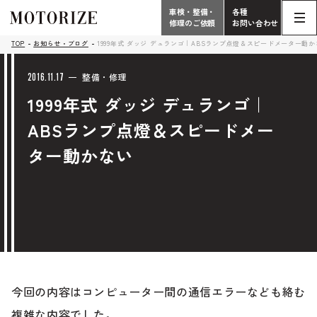
車検・整備・
各種
修理のご依頼
お問い合わせ
Contact
TOP
お知らせ・ブログ
1999年式 ダッジ デュランゴ｜ABSランプ点燈＆スピードメーター動
TOP
Phone
2016.11.17
整備・修理
1999年式 ダッジ デュランゴ｜
こだわり
電話受付時間 10:00 - 18:30（月曜定休）
ABSランプ点燈＆スピードメー
車検・整備・修理
輸入車買取査定依頼
ター動かない
058-247-7733
タップで電話がかかります
中古車販売・在庫車情報
お問い合わせ総合
058-247-8001
車検・整備・修理のご依頼
タップで電話がかかります
中古車探しのご依頼/その他
今回の内容はコンピューター間の通信エラーなども絡む
お問い合わせフォーム
Contact Form
複雑な内容でした。