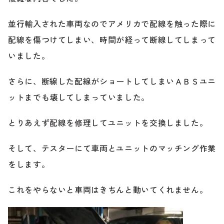
ブランド紹介
並行輸入された車両なのでアメリカで配線を触った際に
24時間受付対応の
お問い合わせフォームはこちら
配線を傷つけてしまい、時間が経って断線してしまって
ブログ
いました。
車検・整備・修理のご依頼
さらに、断線した配線がショートしてしまいＡＢＳユニ
お客様の声
ットまでも壊してしまっていました。
買取査定のご依頼
ケータハム岐阜
とりあえず配線を修理してユニットを交換しました。
その他のお問い合わせ
そして、テスターにて車両とユニットのマッチング作業
プライバシーポリシー
中古車探しのご依頼・レンタカーのご相談
をします。
これをやらないと車両はきちんと動いてくれません。
電話・メールなどのご連絡方法意外にも、オンラインで