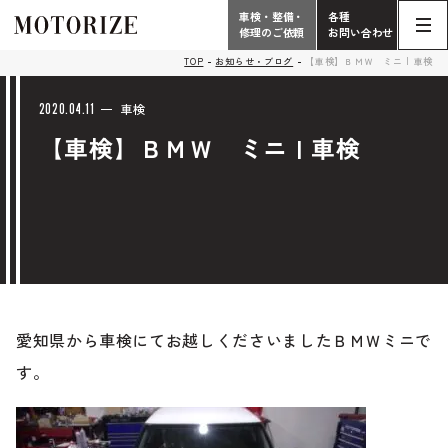
車検・整備・
各種
修理のご依頼
お問い合わせ
Contact
TOP
お知らせ・ブログ
【車検】ＢＭＷ ミニ | 車検
TOP
Phone
2020.04.11
車検
【車検】ＢＭＷ ミニ | 車検
こだわり
電話受付時間 10:00 - 18:30（月曜定休）
車検・整備・修理
輸入車買取査定依頼
058-247-7733
タップで電話がかかります
中古車販売・在庫車情報
お問い合わせ総合
058-247-8001
愛知県から車検にてお越しくださいましたＢＭＷミニで
車検・整備・修理のご依頼
す。
タップで電話がかかります
中古車探しのご依頼/その他
お問い合わせフォーム
Contact Form