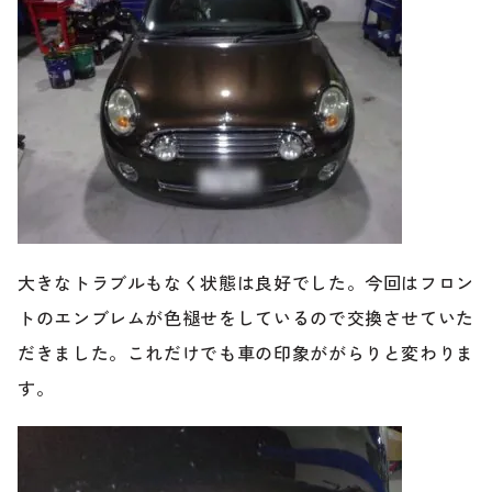
ブランド紹介
24時間受付対応の
お問い合わせフォームはこちら
ブログ
車検・整備・修理のご依頼
お客様の声
買取査定のご依頼
ケータハム岐阜
大きなトラブルもなく状態は良好でした。今回はフロン
トのエンブレムが色褪せをしているので交換させていた
その他のお問い合わせ
プライバシーポリシー
中古車探しのご依頼・レンタカーのご相談
だきました。これだけでも車の印象ががらりと変わりま
す。
電話・メールなどのご連絡方法意外にも、オンラインで