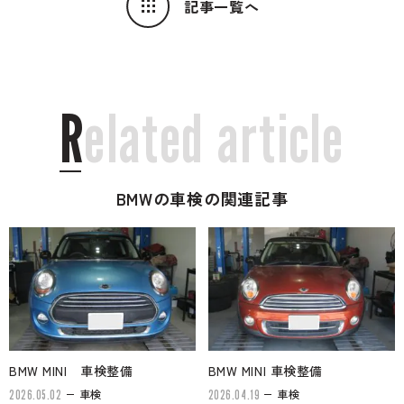
記事一覧へ
R
e
l
a
t
e
d
a
r
t
i
c
l
e
BMWの車検の関連記事
BMW MINI 車検整備
BMW MINI 車検整備
車検
車検
2026.05.02
2026.04.19