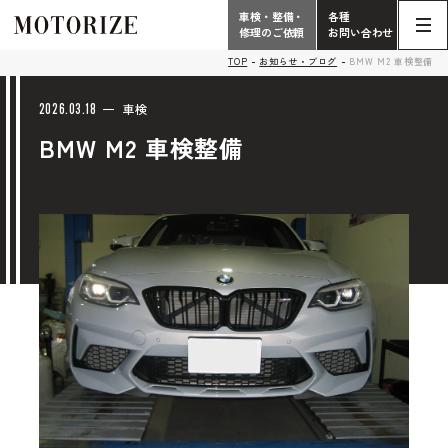
車検・整備・
各種
修理のご依頼
お問い合わせ
Contact
TOP
お知らせ・ブログ
BMW M2 車検整備
TOP
Phone
2026.03.18
車検
BMW M2 車検整備
こだわり
電話受付時間 10:00 - 18:30（月曜定休）
車検・整備・修理
輸入車買取査定依頼
058-247-7733
タップで電話がかかります
中古車販売・在庫車情報
お問い合わせ総合
058-247-8001
車検・整備・修理のご依頼
タップで電話がかかります
中古車探しのご依頼/その他
お問い合わせフォーム
Contact Form