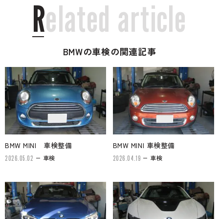
R
e
l
a
t
e
d
a
r
t
i
c
l
e
BMWの車検の関連記事
BMW MINI 車検整備
BMW MINI 車検整備
車検
車検
2026.05.02
2026.04.19