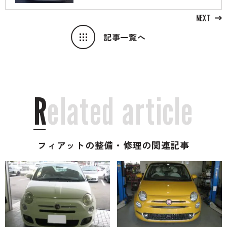
NEXT
記事一覧へ
R
e
l
a
t
e
d
a
r
t
i
c
l
e
フィアットの整備・修理の関連記事