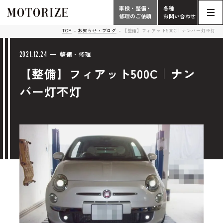
車検・整備・
各種
修理のご依頼
お問い合わせ
Contact
TOP
お知らせ・ブログ
【整備】フィアット500C｜ナンバー灯不灯
TOP
Phone
2021.12.24
整備・修理
【整備】フィアット500C｜ナン
こだわり
電話受付時間 10:00 - 18:30（月曜定休）
バー灯不灯
車検・整備・修理
輸入車買取査定依頼
058-247-7733
タップで電話がかかります
中古車販売・在庫車情報
お問い合わせ総合
058-247-8001
車検・整備・修理のご依頼
タップで電話がかかります
中古車探しのご依頼/その他
お問い合わせフォーム
Contact Form