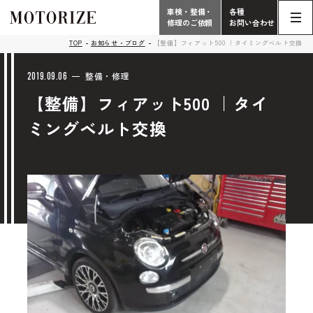
車検・整備・
各種
修理のご依頼
お問い合わせ
Contact
TOP
お知らせ・ブログ
【整備】フィアット500 ｜タイミングベルト交換
TOP
Phone
2019.09.06
整備・修理
【整備】フィアット500 ｜タイ
こだわり
電話受付時間 10:00 - 18:30（月曜定休）
ミングベルト交換
車検・整備・修理
輸入車買取査定依頼
058-247-7733
タップで電話がかかります
中古車販売・在庫車情報
お問い合わせ総合
058-247-8001
車検・整備・修理のご依頼
タップで電話がかかります
中古車探しのご依頼/その他
お問い合わせフォーム
Contact Form