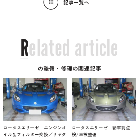
記事一覧へ
R
e
l
a
t
e
d
a
r
t
i
c
l
e
の整備・修理の関連記事
ロータスエリーゼ エンジンオ
ロータスエリーゼ 納車前点
イル＆フィルター交換／リヤタ
検/車検整備