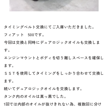
ブランド紹介
24時間受付対応の
お問い合わせフォームはこちら
ブログ
タイミングベルト交換にてご入庫いただきました。
車検・整備・修理のご依頼
フィアット 500です。
お客様の声
今回は交換と同時にデュアロジックオイルも交換しま
す。
買取査定のご依頼
ケータハム岐阜
エンジンマウントとボディを切り離しスペースを確保し
ます。
その他のお問い合わせ
プライバシーポリシー
ＳＳＴを使用してタイミングをしっかり合わせて交換し
中古車探しのご依頼・レンタカーのご相談
ます。
続いてデュアロジックオイルを交換します。
タンク内のオイルは真っ黒でした。
1回では内部のオイルが抜けきれない為、複数回に分け
電話・メールなどのご連絡方法意外にも、オンラインで