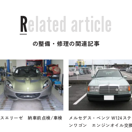
R
e
l
a
t
e
d
a
r
t
i
c
l
e
の整備・修理の関連記事
スエリーゼ 納車前点検/車検
メルセデス・ベンツ W124ス
ンワゴン エンジンオイル交