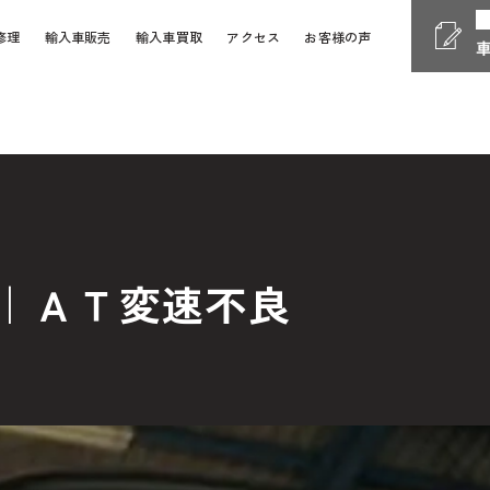
修理
輸入車販売
輸入車買取
アクセス
お客様の声
Phone
電話受付時間 10:00 - 18
058-247-7733
車検・整備・修理
お問い
｜ＡＴ変速不良
Contact Form
24時間受付対応の
お問い合
検・整備・修理のご依頼
買取査定のご依頼