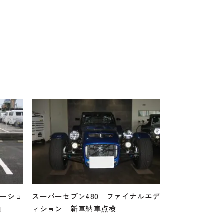
テーショ
スーパーセブン480 ファイナルエデ
換
ィション 新車納車点検