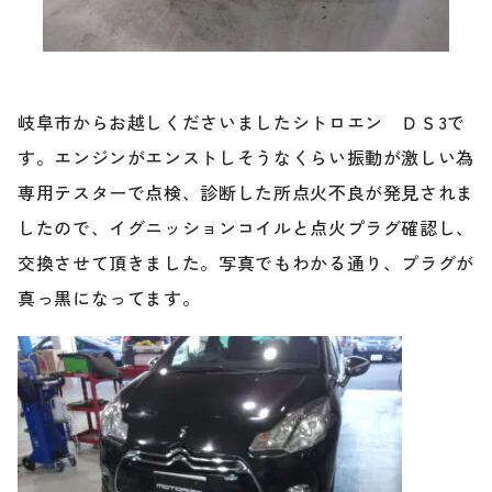
ブランド紹介
24時間受付対応の
お問い合わせフォームはこちら
ブログ
岐阜市からお越しくださいましたシトロエン ＤＳ3で
車検・整備・修理のご依頼
す。エンジンがエンストしそうなくらい振動が激しい為
お客様の声
専用テスターで点検、診断した所点火不良が発見されま
したので、イグニッションコイルと点火プラグ確認し、
買取査定のご依頼
ケータハム岐阜
交換させて頂きました。写真でもわかる通り、プラグが
真っ黒になってます。
その他のお問い合わせ
プライバシーポリシー
中古車探しのご依頼・レンタカーのご相談
電話・メールなどのご連絡方法意外にも、オンラインで