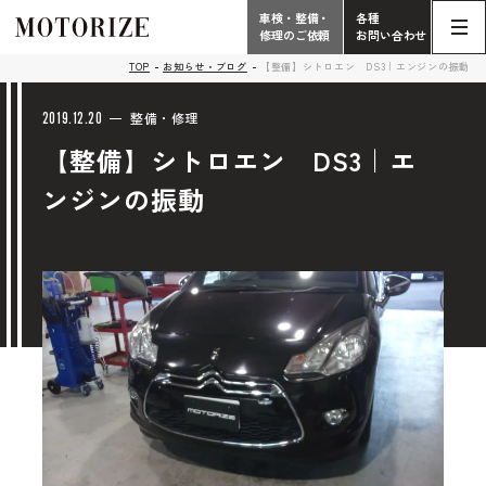
車検・整備・
各種
修理のご依頼
お問い合わせ
Contact
TOP
お知らせ・ブログ
【整備】シトロエン DS3｜エンジンの振動
TOP
Phone
2019.12.20
整備・修理
【整備】シトロエン DS3｜エ
こだわり
電話受付時間 10:00 - 18:30（月曜定休）
ンジンの振動
車検・整備・修理
輸入車買取査定依頼
058-247-7733
タップで電話がかかります
中古車販売・在庫車情報
お問い合わせ総合
058-247-8001
車検・整備・修理のご依頼
タップで電話がかかります
中古車探しのご依頼/その他
お問い合わせフォーム
Contact Form