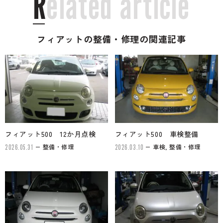
R
e
l
a
t
e
d
a
r
t
i
c
l
e
フィアットの整備・修理の関連記事
フィアット500 12か月点検
フィアット500 車検整備
整備・修理
車検, 整備・修理
2026.05.31
2026.03.10