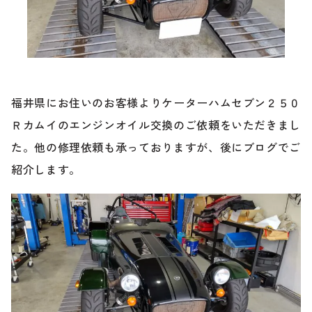
ブランド紹介
24時間受付対応の
お問い合わせフォームはこちら
ブログ
車検・整備・修理のご依頼
福井県にお住いのお客様よりケーターハムセブン２５０
お客様の声
Ｒカムイのエンジンオイル交換のご依頼をいただきまし
た。他の修理依頼も承っておりますが、後にブログでご
買取査定のご依頼
ケータハム岐阜
紹介します。
その他のお問い合わせ
プライバシーポリシー
中古車探しのご依頼・レンタカーのご相談
電話・メールなどのご連絡方法意外にも、オンラインで