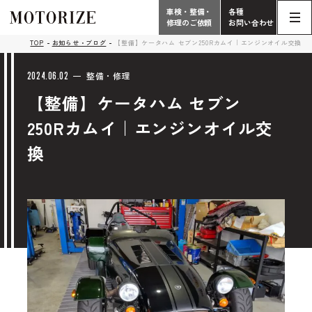
車検・整備・
各種
修理のご依頼
お問い合わせ
Contact
TOP
お知らせ・ブログ
【整備】ケータハム セブン250Rカムイ｜エンジンオイル交換
TOP
Phone
2024.06.02
整備・修理
【整備】ケータハム セブン
こだわり
電話受付時間 10:00 - 18:30（月曜定休）
250Rカムイ｜エンジンオイル交
車検・整備・修理
輸入車買取査定依頼
換
058-247-7733
タップで電話がかかります
中古車販売・在庫車情報
お問い合わせ総合
058-247-8001
車検・整備・修理のご依頼
タップで電話がかかります
中古車探しのご依頼/その他
お問い合わせフォーム
Contact Form