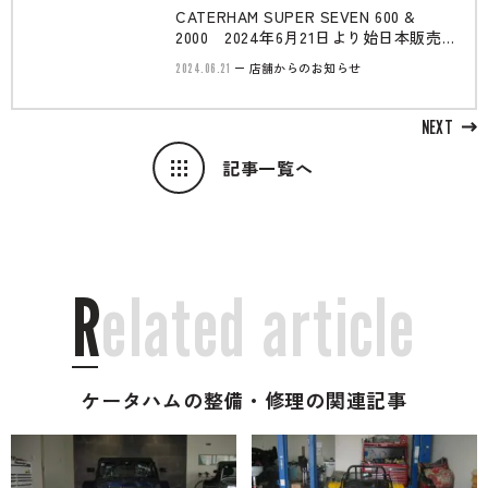
CATERHAM SUPER SEVEN 600 &
2000 2024年6月21日より始日本販売
開!!
2024.06.21
店舗からのお知らせ
NEXT
記事一覧へ
R
e
l
a
t
e
d
a
r
t
i
c
l
e
ケータハムの整備・修理の関連記事