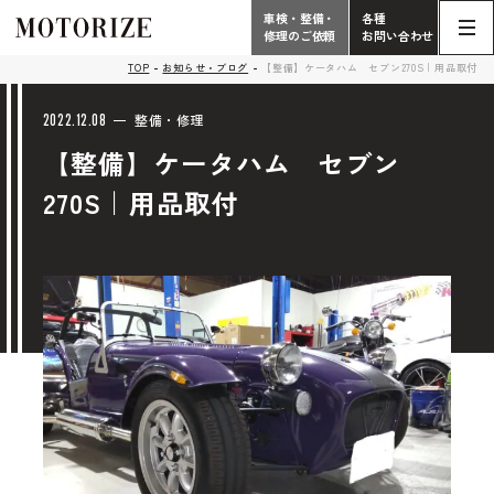
車検・整備・
各種
修理のご依頼
お問い合わせ
Contact
TOP
お知らせ・ブログ
【整備】ケータハム セブン270S｜用品取付
TOP
Phone
2022.12.08
整備・修理
【整備】ケータハム セブン
こだわり
電話受付時間 10:00 - 18:30（月曜定休）
270S｜用品取付
車検・整備・修理
輸入車買取査定依頼
058-247-7733
タップで電話がかかります
中古車販売・在庫車情報
お問い合わせ総合
058-247-8001
車検・整備・修理のご依頼
タップで電話がかかります
中古車探しのご依頼/その他
お問い合わせフォーム
Contact Form