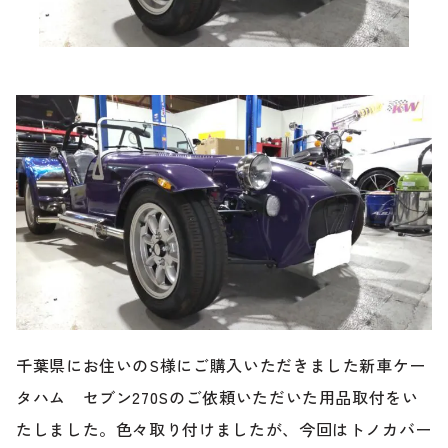
ブランド紹介
24時間受付対応の
お問い合わせフォームはこちら
ブログ
車検・整備・修理のご依頼
お客様の声
買取査定のご依頼
ケータハム岐阜
その他のお問い合わせ
プライバシーポリシー
中古車探しのご依頼・レンタカーのご相談
千葉県にお住いのS様にご購入いただきました新車ケー
タハム セブン270Sのご依頼いただいた用品取付をい
たしました。色々取り付けましたが、今回はトノカバー
電話・メールなどのご連絡方法意外にも、オンラインで