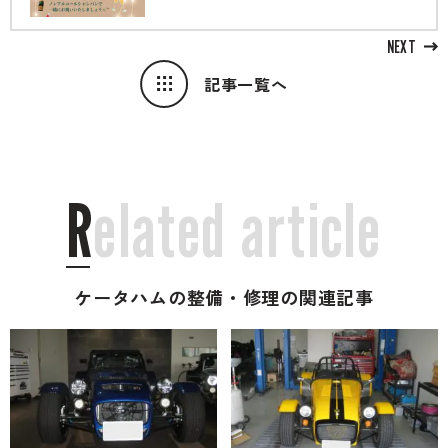
NEXT
記事一覧へ
R
e
l
a
t
e
d
a
r
t
i
c
l
e
ケータハムの整備・修理の関連記事