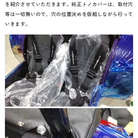
のご相談も可能です。
を紹介させていただきます。純正トノカバーは、取付穴
お問い合わせフォームにて、オンラインでのご連絡をご
等は一切無いので、穴の位置決めを仮組しながら行って
希望ください。
いきます。