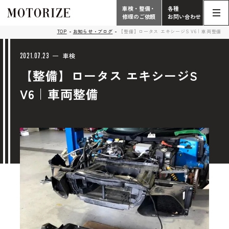
車検・整備・
各種
修理のご依頼
お問い合わせ
Contact
TOP
お知らせ・ブログ
【整備】ロータス エキシージS V6｜車両整備
TOP
Phone
2021.07.23
車検
【整備】ロータス エキシージS
こだわり
電話受付時間 10:00 - 18:30（月曜定休）
V6｜車両整備
車検・整備・修理
輸入車買取査定依頼
058-247-7733
タップで電話がかかります
中古車販売・在庫車情報
お問い合わせ総合
058-247-8001
車検・整備・修理のご依頼
タップで電話がかかります
中古車探しのご依頼/その他
お問い合わせフォーム
Contact Form