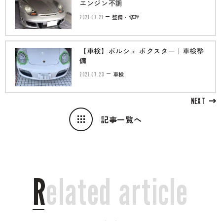
エンジン不調
2021.07.21
整備・修理
【車検】ポルシェ ボクスター｜車検整
備
2021.07.23
車検
NEXT
記事一覧へ
R
e
l
a
t
e
d
a
r
t
i
c
l
e