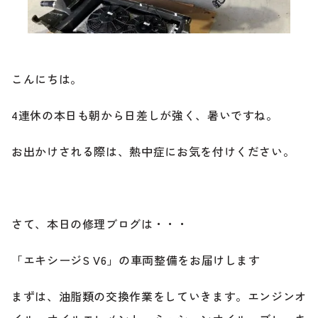
ブランド紹介
24時間受付対応の
お問い合わせフォームはこちら
ブログ
こんにちは。
車検・整備・修理のご依頼
4連休の本日も朝から日差しが強く、暑いですね。
お客様の声
お出かけされる際は、熱中症にお気を付けください。
買取査定のご依頼
ケータハム岐阜
その他のお問い合わせ
プライバシーポリシー
中古車探しのご依頼・レンタカーのご相談
さて、本日の修理ブログは・・・
「エキシージS V6」の車両整備をお届けします
まずは、油脂類の交換作業をしていきます。エンジンオ
電話・メールなどのご連絡方法意外にも、オンラインで