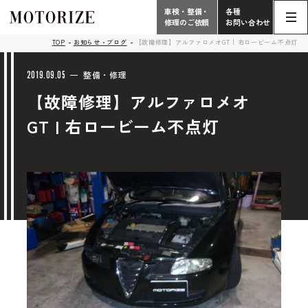
車検・整備・
各種
修理のご依頼
お問い合わせ
Contact
TOP
お知らせ・ブログ
【故障修理】アルファロメオGT | 右ロービーム不点灯
TOP
Phone
2019.09.05
整備・修理
【故障修理】アルファロメオ
こだわり
電話受付時間 10:00 - 18:30（月曜定休）
GT | 右ロービーム不点灯
車検・整備・修理
輸入車買取査定依頼
058-247-7733
タップで電話がかかります
中古車販売・在庫車情報
お問い合わせ総合
058-247-8001
車検・整備・修理のご依頼
タップで電話がかかります
中古車探しのご依頼/その他
お問い合わせフォーム
Contact Form