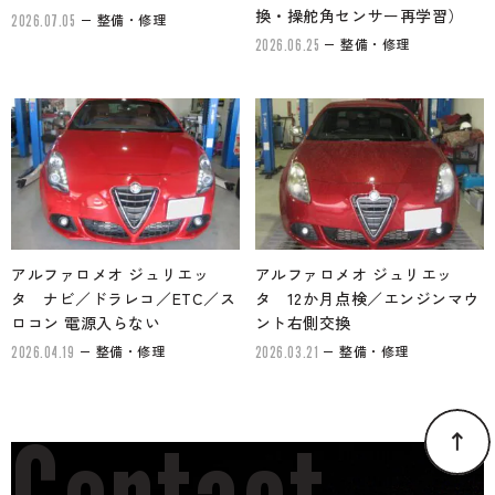
換・操舵角センサー再学習）
整備・修理
2026.07.05
整備・修理
2026.06.25
アルファロメオ ジュリエッ
アルファロメオ ジュリエッ
タ ナビ／ドラレコ／ETC／ス
タ 12か月点検／エンジンマウ
ロコン 電源入らない
ント右側交換
整備・修理
整備・修理
2026.04.19
2026.03.21