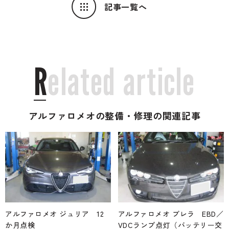
記事一覧へ
R
e
l
a
t
e
d
a
r
t
i
c
l
e
アルファロメオの整備・修理の関連記事
アルファロメオ ジュリア 12
アルファロメオ ブレラ EBD／
か月点検
VDCランプ点灯（バッテリー交