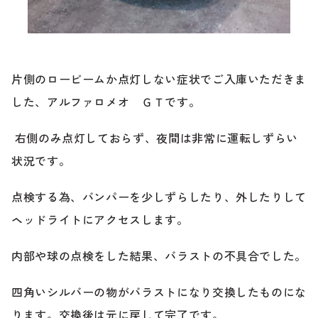
ブランド紹介
24時間受付対応の
お問い合わせフォームはこちら
ブログ
片側のロービームか点灯しない症状でご入庫いただきま
車検・整備・修理のご依頼
した、
アルファロメオ ＧＴです。
お客様の声
右側のみ点灯しておらず、夜間は非常に運転しずらい
買取査定のご依頼
状況です。
ケータハム岐阜
点検する為、バンパーを少しずらしたり、外したりして
その他のお問い合わせ
プライバシーポリシー
ヘッドライトにアクセス
します。
中古車探しのご依頼・レンタカーのご相談
内部や球の点検をした結果、バラストの不具合でした。
四角いシルバーの物がバラストになり交換したものにな
電話・メールなどのご連絡方法意外にも、オンラインで
ります。
交換後は元に戻して完了です。