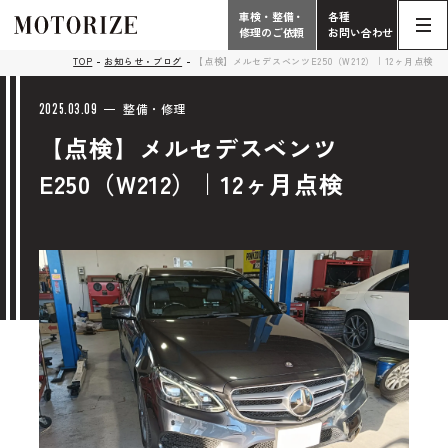
車検・整備・
各種
修理のご依頼
お問い合わせ
Contact
TOP
お知らせ・ブログ
【点検】メルセデスベンツE250（W212）｜12ヶ月点検
TOP
Phone
2025.03.09
整備・修理
【点検】メルセデスベンツ
こだわり
電話受付時間 10:00 - 18:30（月曜定休）
E250（W212）｜12ヶ月点検
車検・整備・修理
輸入車買取査定依頼
058-247-7733
タップで電話がかかります
中古車販売・在庫車情報
お問い合わせ総合
058-247-8001
車検・整備・修理のご依頼
タップで電話がかかります
中古車探しのご依頼/その他
お問い合わせフォーム
Contact Form