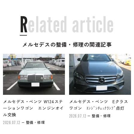
R
e
l
a
t
e
d
a
r
t
i
c
l
e
メルセデスの整備・修理の関連記事
メルセデス・ベンツ W124ステ
メルセデス・ベンツ Eクラス
ーションワゴン エンジンオイ
ワゴン ｴﾝｼﾞﾝﾁｪｯｸﾗﾝﾌﾟ点灯
ル交換
整備・修理
2026.07.12
整備・修理
2026.07.12