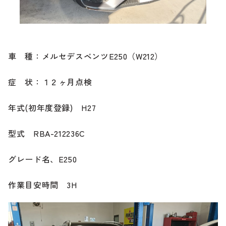
ブランド紹介
24時間受付対応の
お問い合わせフォームはこちら
ブログ
車 種：メルセデスベンツE250（W212）
車検・整備・修理のご依頼
症 状：１２ヶ月点検
お客様の声
年式(初年度登録) H27
買取査定のご依頼
ケータハム岐阜
型式 RBA-212236C
その他のお問い合わせ
プライバシーポリシー
中古車探しのご依頼・レンタカーのご相談
グレード名、E250
作業目安時間 3H
電話・メールなどのご連絡方法意外にも、オンラインで