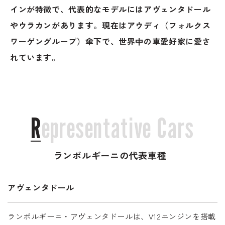
のご相談も可能です。
インが特徴で、代表的なモデルにはアヴェンタドール
お問い合わせフォームにて、オンラインでのご連絡をご
やウラカンがあります。現在はアウディ（フォルクス
希望ください。
ワーゲングループ）傘下で、世界中の車愛好家に愛さ
れています。
R
e
p
r
e
s
e
n
t
a
t
i
v
e
C
a
r
s
ランボルギーニの代表車種
アヴェンタドール
ランボルギーニ・アヴェンタドールは、V12エンジンを搭載