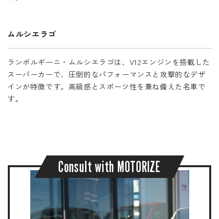
ムルシエラゴ
ランボルギーニ・ムルシエラゴは、V12エンジンを搭載した
スーパーカーで、圧倒的なパフォーマンスと攻撃的なデザ
インが特徴です。高級感とスポーツ性を兼ね備えた名車で
す。
C
o
n
s
u
l
t
w
i
t
h
M
O
T
O
R
I
Z
E