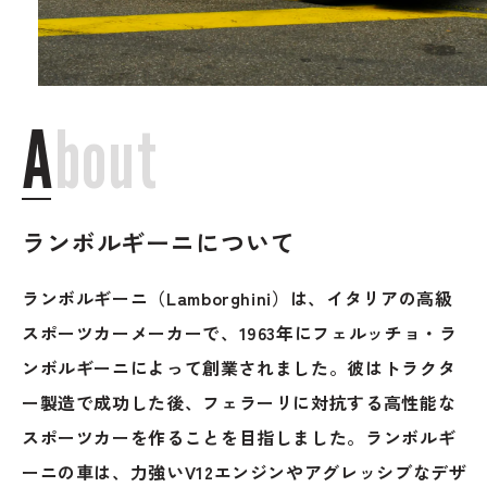
ブランド紹介
24時間受付対応の
お問い合わせフォームはこちら
ブログ
A
b
o
u
t
車検・整備・修理のご依頼
お客様の声
買取査定のご依頼
ランボルギーニについて
ケータハム岐阜
ランボルギーニ（Lamborghini）は、イタリアの高級
その他のお問い合わせ
プライバシーポリシー
スポーツカーメーカーで、1963年にフェルッチョ・ラ
中古車探しのご依頼・レンタカーのご相談
ンボルギーニによって創業されました。彼はトラクタ
ー製造で成功した後、フェラーリに対抗する高性能な
スポーツカーを作ることを目指しました。ランボルギ
電話・メールなどのご連絡方法意外にも、オンラインで
ーニの車は、力強いV12エンジンやアグレッシブなデザ