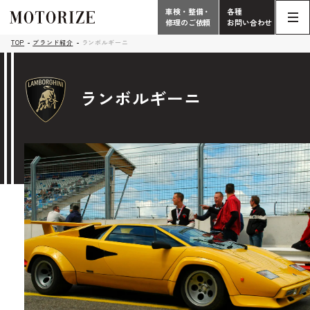
車検・整備・
各種
修理のご依頼
お問い合わせ
Contact
TOP
ブランド紹介
ランボルギーニ
TOP
Phone
ランボルギーニ
こだわり
電話受付時間 10:00 - 18:30（月曜定休）
車検・整備・修理
輸入車買取査定依頼
058-247-7733
タップで電話がかかります
中古車販売・在庫車情報
お問い合わせ総合
058-247-8001
車検・整備・修理のご依頼
タップで電話がかかります
中古車探しのご依頼/その他
お問い合わせフォーム
Contact Form