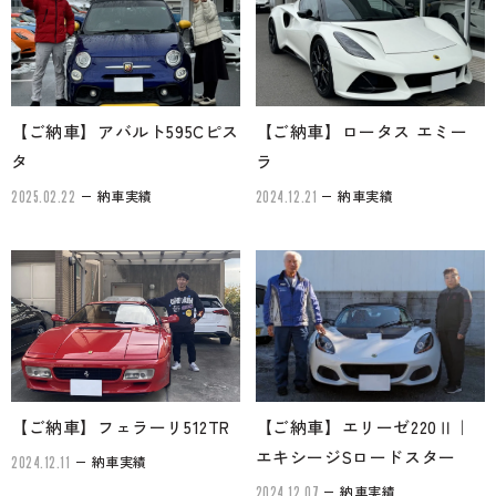
のご相談も可能です。
お問い合わせフォームにて、オンラインでのご連絡をご
希望ください。
【ご納車】アバルト595Cピス
【ご納車】ロータス エミー
タ
ラ
納車実績
納車実績
2025.02.22
2024.12.21
【ご納車】フェラーリ512TR
【ご納車】エリーゼ220Ⅱ｜
エキシージSロードスター
納車実績
2024.12.11
納車実績
2024.12.07