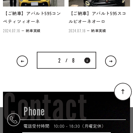
【ご納車】アバルト595コン
【ご納車】アバルト595スコ
ペティツィオーネ
ルピオーネオーロ
納車実績
納車実績
2024.07.16
2024.07.16
2
8
/
Contact
Phone
電話受付時間 10:00 - 18:30（月曜定休）