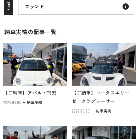
Brand
ブランド
ブランド紹介
24時間受付対応の
お問い合わせフォームはこちら
納車実績の記事一覧
ブログ
車検・整備・修理のご依頼
お客様の声
買取査定のご依頼
ケータハム岐阜
その他のお問い合わせ
【ご納車】アバルトF595
【ご納車】ロータスエリー
プライバシーポリシー
中古車探しのご依頼・レンタカーのご相談
ゼ クラブレーサー
納車実績
2025.04.05
納車実績
2025.03.23
電話・メールなどのご連絡方法意外にも、オンラインで