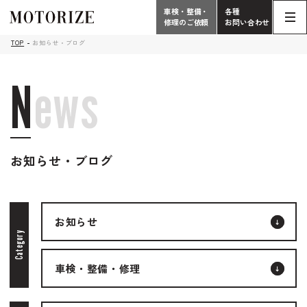
車検・整備・
各種
修理のご依頼
お問い合わせ
Contact
TOP
お知らせ・ブログ
TOP
Phone
N
e
w
s
こだわり
電話受付時間 10:00 - 18:30（月曜定休）
車検・整備・修理
輸入車買取査定依頼
058-247-7733
お知らせ・ブログ
タップで電話がかかります
中古車販売・在庫車情報
お問い合わせ総合
お知らせ
058-247-8001
車検・整備・修理のご依頼
Category
タップで電話がかかります
車検・整備・修理
中古車探しのご依頼/その他
お問い合わせフォーム
Contact Form