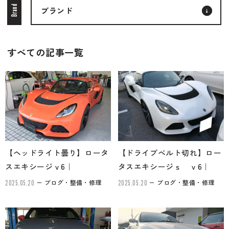
Brand
ブランド
ブランド紹介
24時間受付対応の
お問い合わせフォームはこちら
すべての記事一覧
ブログ
車検・整備・修理のご依頼
お客様の声
買取査定のご依頼
ケータハム岐阜
その他のお問い合わせ
【ヘッドライト曇り】ロータ
【ドライブベルト切れ】ロー
プライバシーポリシー
中古車探しのご依頼・レンタカーのご相談
スエキシージｖ6｜
タスエキシージｓ ｖ6｜
ブログ・整備・修理
ブログ・整備・修理
2025.05.20
2025.05.20
電話・メールなどのご連絡方法意外にも、オンラインで