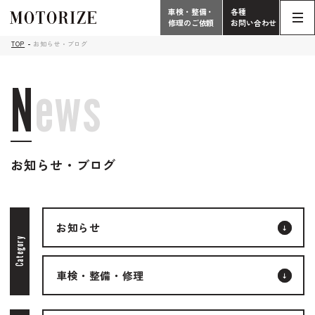
車検・整備・
各種
修理のご依頼
お問い合わせ
Contact
TOP
お知らせ・ブログ
TOP
Phone
N
e
w
s
こだわり
電話受付時間 10:00 - 18:30（月曜定休）
車検・整備・修理
輸入車買取査定依頼
058-247-7733
お知らせ・ブログ
タップで電話がかかります
中古車販売・在庫車情報
お問い合わせ総合
お知らせ
058-247-8001
車検・整備・修理のご依頼
Category
タップで電話がかかります
車検・整備・修理
中古車探しのご依頼/その他
お問い合わせフォーム
Contact Form