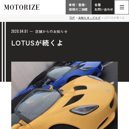
車検・整備・
各種
修理のご依頼
お問い合わせ
Contact
TOP
お知らせ・ブログ
LOTUSが続くよ
TOP
Phone
2020.04.01
店舗からのお知らせ
LOTUSが続くよ
こだわり
電話受付時間 10:00 - 18:30（月曜定休）
車検・整備・修理
輸入車買取査定依頼
058-247-7733
タップで電話がかかります
中古車販売・在庫車情報
お問い合わせ総合
058-247-8001
車検・整備・修理のご依頼
タップで電話がかかります
中古車探しのご依頼/その他
お問い合わせフォーム
Contact Form