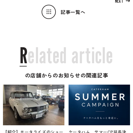
NEXT
記事一覧へ
R
e
l
a
t
e
d
a
r
t
i
c
l
e
の店舗からのお知らせの関連記事
【紹介】モータライズのショー
ケータハム サマーCP延長決