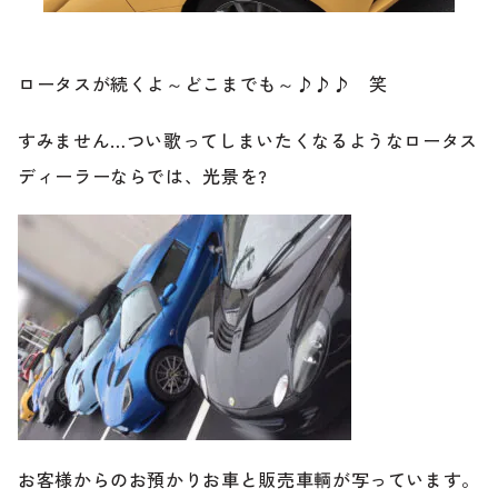
ブランド紹介
24時間受付対応の
お問い合わせフォームはこちら
ロータスが続くよ～どこまでも～♪♪♪ 笑
ブログ
すみません…つい歌ってしまいたくなるようなロータス
車検・整備・修理のご依頼
ディーラーならでは、光景を?
お客様の声
買取査定のご依頼
ケータハム岐阜
その他のお問い合わせ
プライバシーポリシー
中古車探しのご依頼・レンタカーのご相談
お客様からのお預かりお車と販売車輌が写っています。
電話・メールなどのご連絡方法意外にも、オンラインで