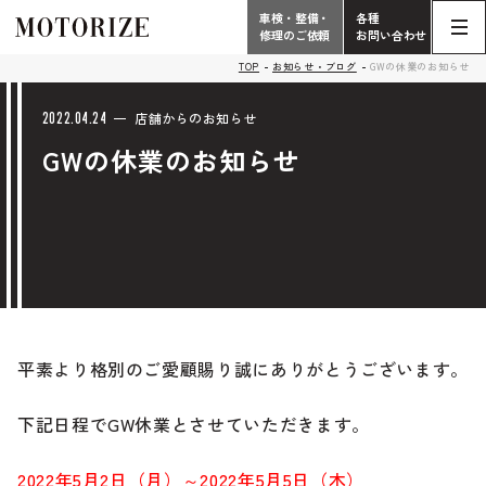
車検・整備・
各種
修理のご依頼
お問い合わせ
Contact
TOP
お知らせ・ブログ
GWの休業のお知らせ
TOP
Phone
2022.04.24
店舗からのお知らせ
GWの休業のお知らせ
こだわり
電話受付時間 10:00 - 18:30（月曜定休）
車検・整備・修理
輸入車買取査定依頼
058-247-7733
タップで電話がかかります
中古車販売・在庫車情報
お問い合わせ総合
058-247-8001
平素より格別のご愛顧賜り誠にありがとうございます。
車検・整備・修理のご依頼
タップで電話がかかります
下記日程でGW休業とさせていただきます。
中古車探しのご依頼/その他
お問い合わせフォーム
Contact Form
2022年5月2日（月）～2022年5月5日（木）