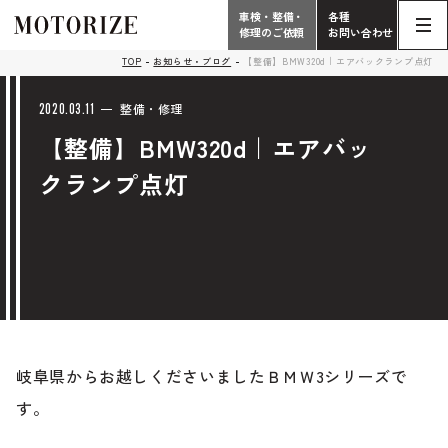
車検・整備・
各種
修理のご依頼
お問い合わせ
Contact
TOP
お知らせ・ブログ
【整備】BMW320d｜エアバックランプ点灯
TOP
Phone
2020.03.11
整備・修理
【整備】BMW320d｜エアバッ
こだわり
電話受付時間 10:00 - 18:30（月曜定休）
クランプ点灯
車検・整備・修理
輸入車買取査定依頼
058-247-7733
タップで電話がかかります
中古車販売・在庫車情報
お問い合わせ総合
058-247-8001
車検・整備・修理のご依頼
岐阜県からお越しくださいましたＢＭＷ3シリーズで
タップで電話がかかります
中古車探しのご依頼/その他
す。
お問い合わせフォーム
Contact Form