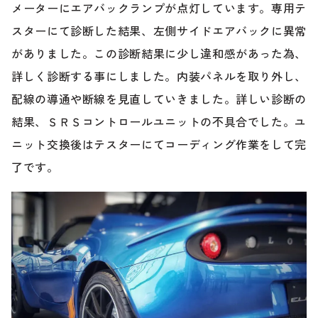
メーターにエアバックランプが点灯しています。専用テ
スターにて診断した結果、左側サイドエアバックに異常
ブランド紹介
24時間受付対応の
お問い合わせフォームはこちら
がありました。この診断結果に少し違和感があった為、
詳しく診断する事にしました。内装パネルを取り外し、
ブログ
車検・整備・修理のご依頼
配線の導通や断線を見直していきました。詳しい診断の
結果、ＳＲＳコントロールユニットの不具合でした。ユ
お客様の声
ニット交換後はテスターにてコーディング作業をして完
買取査定のご依頼
了です。
ケータハム岐阜
その他のお問い合わせ
プライバシーポリシー
中古車探しのご依頼・レンタカーのご相談
電話・メールなどのご連絡方法意外にも、オンラインで