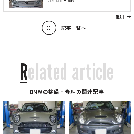
2020.03.11
車検
NEXT
記事一覧へ
R
e
l
a
t
e
d
a
r
t
i
c
l
e
BMWの整備・修理の関連記事