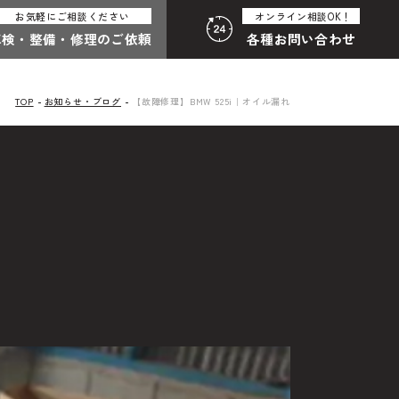
お気軽にご相談ください
オンライン相談OK！
車検・整備・
修理のご依頼
各種
お問い合わせ
TOP
お知らせ・ブログ
【故障修理】BMW 525i｜オイル漏れ
:30（月曜定休）
058-247-8001
合わせ総合
わせフォームはこちら
その他のお問い合わせ
中古車探しのご依頼・レンタカーのご相談