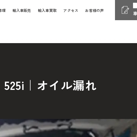
修理
輸入車販売
輸入車買取
アクセス
お客様の声
Phone
電話受付時間 10:00 - 18
058-247-7733
車検・整備・修理
お問い
525i｜オイル漏れ
Contact Form
24時間受付対応の
お問い合
検・整備・修理のご依頼
買取査定のご依頼