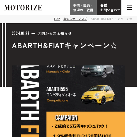
車検・整備・
各種
修理のご依頼
お問い合わせ
Contact
TOP
お知らせ・ブログ
ABARTH&FIATキャンペーン☆
TOP
Phone
2024.01.27
店舗からのお知らせ
ABARTH&FIATキャンペーン☆
こだわり
電話受付時間 10:00 - 18:30（月曜定休）
車検・整備・修理
輸入車買取査定依頼
058-247-7733
タップで電話がかかります
中古車販売・在庫車情報
お問い合わせ総合
058-247-8001
車検・整備・修理のご依頼
タップで電話がかかります
中古車探しのご依頼/その他
お問い合わせフォーム
Contact Form