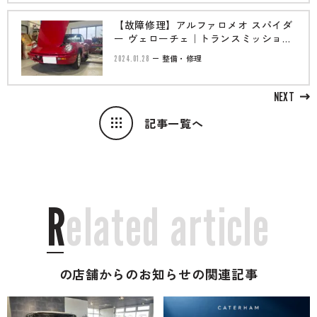
【故障修理】アルファロメオ スパイダ
ー ヴェローチェ｜トランスミッション
オイル漏れ修理、その他
2024.01.28
整備・修理
NEXT
記事一覧へ
R
e
l
a
t
e
d
a
r
t
i
c
l
e
の店舗からのお知らせの関連記事