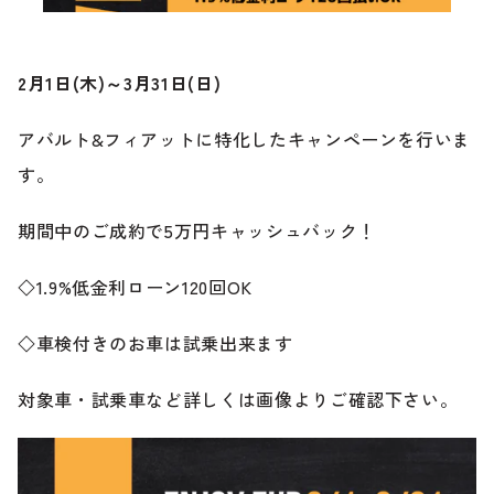
ブランド紹介
24時間受付対応の
お問い合わせフォームはこちら
2月1日(木)～3月31日(日)
ブログ
アバルト&フィアットに特化したキャンペーンを行いま
車検・整備・修理のご依頼
す。
お客様の声
期間中のご成約で5万円キャッシュバック！
買取査定のご依頼
ケータハム岐阜
◇1.9%低金利ローン120回OK
その他のお問い合わせ
プライバシーポリシー
◇車検付きのお車は試乗出来ます
中古車探しのご依頼・レンタカーのご相談
対象車・試乗車など詳しくは画像よりご確認下さい。
電話・メールなどのご連絡方法意外にも、オンラインで