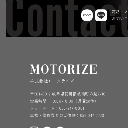
Contac
電話・
お問い
株式会社モータライズ
〒501-6012 岐阜県羽島郡岐南町八剣7-10
営業時間 10:00-18:30（月曜定休）
ショールーム：
058-247-8001
車検・修理などのご依頼：
058-247-7733