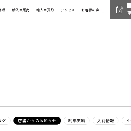
修理
輸入車販売
輸入車買取
アクセス
お客様の声
Phone
電話受付時間 10:00 - 18
058-247-7733
車検・整備・修理
お問い
Contact Form
24時間受付対応の
お問い合
検・整備・修理のご依頼
買取査定のご依頼
ログ
店舗からのお知らせ
納車実績
入荷情報
イ