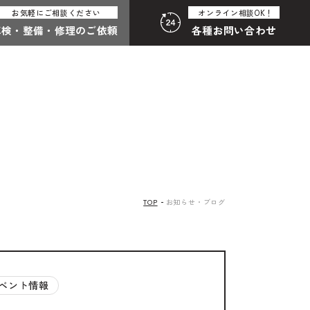
お気軽にご相談ください
オンライン相談OK！
車検・整備・
修理のご依頼
各種
お問い合わせ
:30（月曜定休）
058-247-8001
合わせ総合
わせフォームはこちら
TOP
お知らせ・ブログ
その他のお問い合わせ
中古車探しのご依頼・レンタカーのご相談
ベント情報