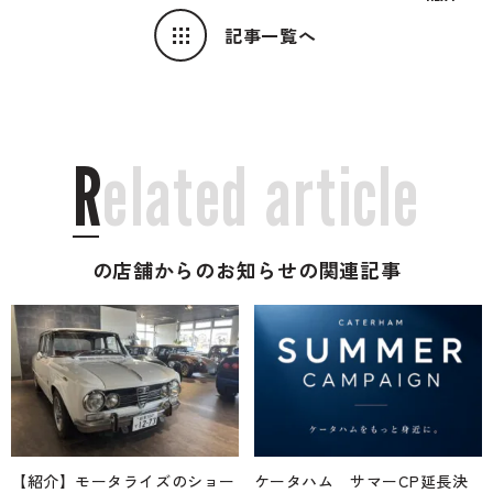
記事一覧へ
R
e
l
a
t
e
d
a
r
t
i
c
l
e
の店舗からのお知らせの関連記事
【紹介】モータライズのショー
ケータハム サマーCP延長決