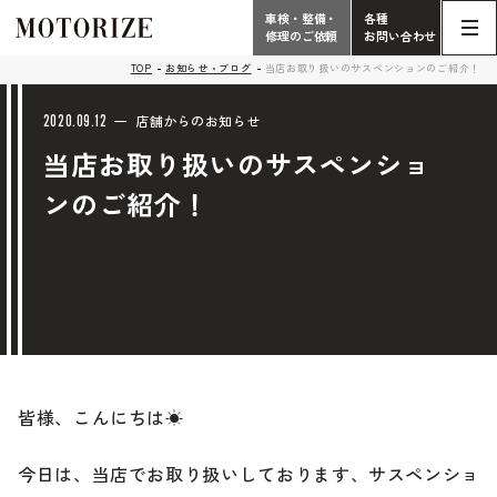
車検・整備・
各種
修理のご依頼
お問い合わせ
Contact
TOP
お知らせ・ブログ
当店お取り扱いのサスペンションのご紹介！
TOP
Phone
2020.09.12
店舗からのお知らせ
当店お取り扱いのサスペンショ
こだわり
電話受付時間 10:00 - 18:30（月曜定休）
ンのご紹介！
車検・整備・修理
輸入車買取査定依頼
058-247-7733
タップで電話がかかります
中古車販売・在庫車情報
お問い合わせ総合
058-247-8001
車検・整備・修理のご依頼
皆様、こんにちは☀
タップで電話がかかります
中古車探しのご依頼/その他
今日は、当店でお取り扱いしております、サスペ
ンショ
お問い合わせフォーム
Contact Form