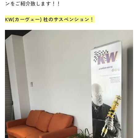
ンをご紹介致します！！
ブランド紹介
24時間受付対応の
KW(カーヴェー) 社のサスペンション
！
お問い合わせフォームはこちら
ブログ
車検・整備・修理のご依頼
お客様の声
買取査定のご依頼
ケータハム岐阜
その他のお問い合わせ
プライバシーポリシー
中古車探しのご依頼・レンタカーのご相談
電話・メールなどのご連絡方法意外にも、オンラインで