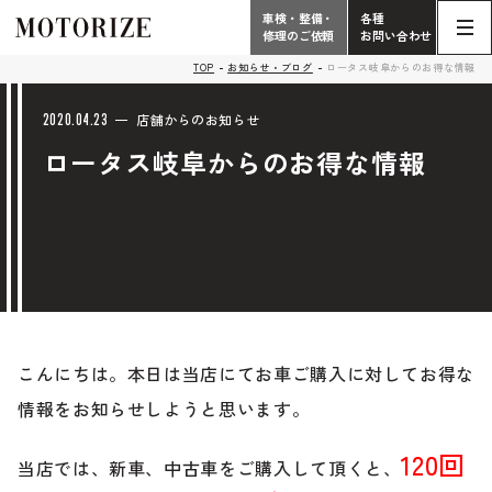
車検・整備・
各種
修理のご依頼
お問い合わせ
Contact
TOP
お知らせ・ブログ
ロータス岐阜からのお得な情報
TOP
Phone
2020.04.23
店舗からのお知らせ
ロータス岐阜からのお得な情報
こだわり
電話受付時間 10:00 - 18:30（月曜定休）
車検・整備・修理
輸入車買取査定依頼
058-247-7733
タップで電話がかかります
中古車販売・在庫車情報
お問い合わせ総合
058-247-8001
こんにちは。本日は当店にてお車ご購入に対してお得な
車検・整備・修理のご依頼
情報をお知らせしようと思います。
タップで電話がかかります
中古車探しのご依頼/その他
120回
当店では、新車、中古車をご購入して頂くと、
お問い合わせフォーム
Contact Form