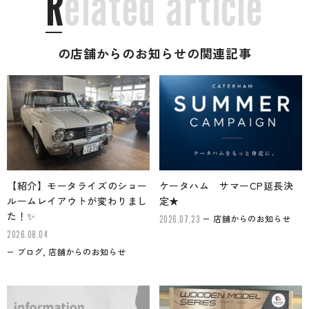
R
e
l
a
t
e
d
a
r
t
i
c
l
e
の店舗からのお知らせの関連記事
【紹介】モータライズのショー
ケータハム サマーCP延長決
ルームレイアウトが変わりまし
定★
た！✨
店舗からのお知らせ
2026.07.23
2026.08.04
ブログ, 店舗からのお知らせ