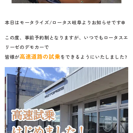
ブランド紹介
24時間受付対応の
お問い合わせフォームはこちら
本日はモータライズ/ロータス岐阜よりお知らせです❆
ブログ
この度、事前予約制となりますが、いつでもロータスエ
車検・整備・修理のご依頼
リーゼのデモカーで
お客様の声
高速道路の試乗
皆様が
をできるようにいたしました?
買取査定のご依頼
ケータハム岐阜
その他のお問い合わせ
プライバシーポリシー
中古車探しのご依頼・レンタカーのご相談
電話・メールなどのご連絡方法意外にも、オンラインで