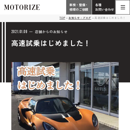
車検・整備・
各種
修理のご依頼
お問い合わせ
Contact
TOP
お知らせ・ブログ
高速試乗はじめました！
TOP
Phone
2021.01.09
店舗からのお知らせ
高速試乗はじめました！
こだわり
電話受付時間 10:00 - 18:30（月曜定休）
車検・整備・修理
輸入車買取査定依頼
058-247-7733
タップで電話がかかります
中古車販売・在庫車情報
お問い合わせ総合
058-247-8001
車検・整備・修理のご依頼
タップで電話がかかります
中古車探しのご依頼/その他
お問い合わせフォーム
Contact Form