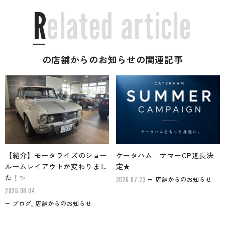
R
e
l
a
t
e
d
a
r
t
i
c
l
e
の店舗からのお知らせの関連記事
【紹介】モータライズのショー
ケータハム サマーCP延長決
ルームレイアウトが変わりまし
定★
た！✨
店舗からのお知らせ
2026.07.23
2026.08.04
ブログ, 店舗からのお知らせ