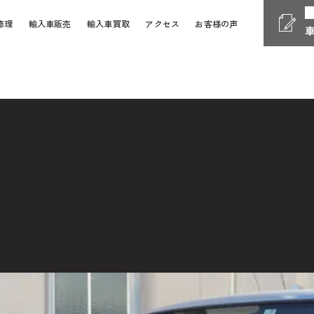
修理
輸入車販売
輸入車買取
アクセス
お客様の声
Phone
電話受付時間 10:00 - 18
058-247-7733
車検・整備・修理
お問い
Contact Form
24時間受付対応の
お問い合
検・整備・修理のご依頼
買取査定のご依頼