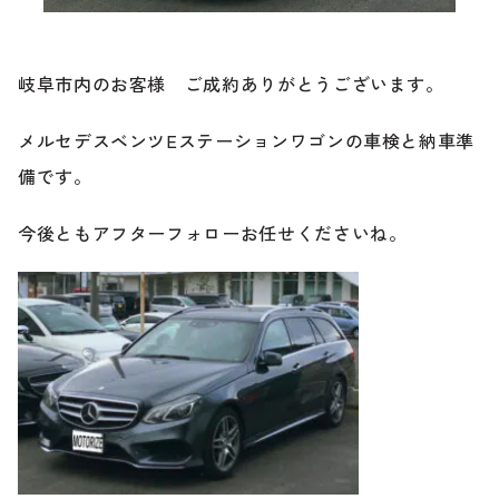
ブランド紹介
24時間受付対応の
お問い合わせフォームはこちら
岐阜市内のお客様 ご成約ありがとうございます。
ブログ
メルセデスベンツEステーションワゴンの車検と納車準
車検・整備・修理のご依頼
備です。
お客様の声
今後ともアフターフォローお任せくださいね。
買取査定のご依頼
ケータハム岐阜
その他のお問い合わせ
プライバシーポリシー
中古車探しのご依頼・レンタカーのご相談
電話・メールなどのご連絡方法意外にも、オンラインで