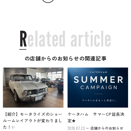
R
e
l
a
t
e
d
a
r
t
i
c
l
e
の店舗からのお知らせの関連記事
【紹介】モータライズのショー
ケータハム サマーCP延長決
ルームレイアウトが変わりまし
定★
た！✨
店舗からのお知らせ
2026.07.23