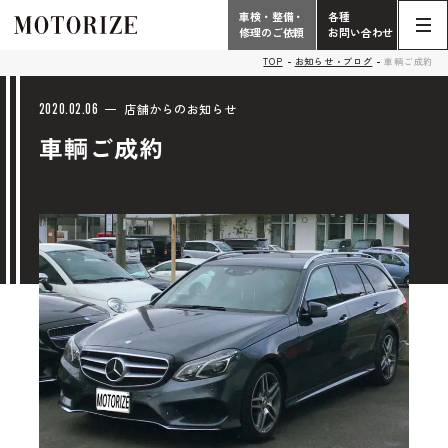
車検・整備・
各種
修理のご依頼
お問い合わせ
Contact
TOP
お知らせ・ブログ
車輌ご成約
TOP
Phone
2020.02.06
店舗からのお知らせ
車輌ご成約
こだわり
電話受付時間 10:00 - 18:30（月曜定休）
車検・整備・修理
輸入車買取査定依頼
058-247-7733
タップで電話がかかります
中古車販売・在庫車情報
お問い合わせ総合
058-247-8001
車検・整備・修理のご依頼
タップで電話がかかります
中古車探しのご依頼/その他
お問い合わせフォーム
Contact Form