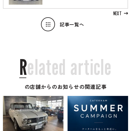
NEXT
記事一覧へ
R
e
l
a
t
e
d
a
r
t
i
c
l
e
の店舗からのお知らせの関連記事