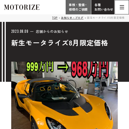
車検・整備・
各種
修理のご依頼
お問い合わせ
Contact
TOP
お知らせ・ブログ
新生モータライズ8月限定価格
TOP
Phone
2023.08.09
店舗からのお知らせ
新生モータライズ8月限定価格
こだわり
電話受付時間 10:00 - 18:30（月曜定休）
車検・整備・修理
輸入車買取査定依頼
058-247-7733
タップで電話がかかります
中古車販売・在庫車情報
お問い合わせ総合
058-247-8001
車検・整備・修理のご依頼
タップで電話がかかります
中古車探しのご依頼/その他
お問い合わせフォーム
Contact Form