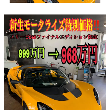
ブランド紹介
24時間受付対応の
お問い合わせフォームはこちら
ブログ
車検・整備・修理のご依頼
お客様の声
買取査定のご依頼
ケータハム岐阜
その他のお問い合わせ
プライバシーポリシー
中古車探しのご依頼・レンタカーのご相談
電話・メールなどのご連絡方法意外にも、オンラインで