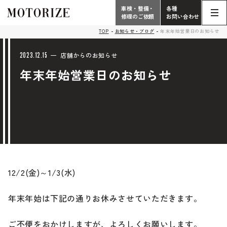
車検・整備・
各種
修理のご依頼
お問い合わせ
Contact
TOP
お知らせ・ブログ
年末年始営業日のお知らせ
TOP
Phone
2023.12.15
店舗からのお知らせ
年末年始営業日のお知らせ
こだわり
電話受付時間 10:00 - 18:30（月曜定休）
車検・整備・修理
輸入車買取査定依頼
058-247-7733
タップで電話がかかります
中古車販売・在庫車情報
お問い合わせ総合
058-247-8001
12/2(金)～1/3(水)
車検・整備・修理のご依頼
タップで電話がかかります
年末年始は下記の通りお休みさせていただきます。
中古車探しのご依頼/その他
お問い合わせフォーム
Contact Form
ご不便をおかけしますが、よろしくお願いします。