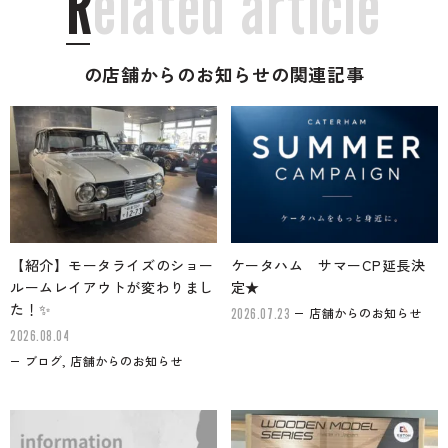
R
e
l
a
t
e
d
a
r
t
i
c
l
e
の店舗からのお知らせの関連記事
【紹介】モータライズのショー
ケータハム サマーCP延長決
ルームレイアウトが変わりまし
定★
た！✨
店舗からのお知らせ
2026.07.23
2026.08.04
ブログ, 店舗からのお知らせ