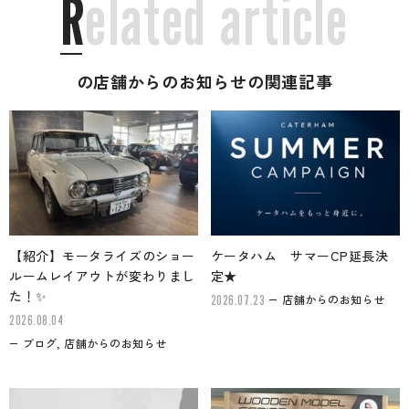
R
e
l
a
t
e
d
a
r
t
i
c
l
e
の店舗からのお知らせの関連記事
【紹介】モータライズのショー
ケータハム サマーCP延長決
ルームレイアウトが変わりまし
定★
た！✨
店舗からのお知らせ
2026.07.23
2026.08.04
ブログ, 店舗からのお知らせ