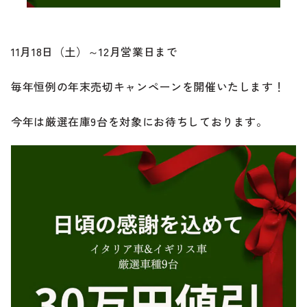
ブランド紹介
24時間受付対応の
お問い合わせフォームはこちら
11月18日（土）～12月営業日まで
ブログ
毎年恒例の年末売切キャンペーンを開催いたします！
車検・整備・修理のご依頼
お客様の声
今年は厳選在庫9台を対象にお待ちしております。
買取査定のご依頼
ケータハム岐阜
その他のお問い合わせ
プライバシーポリシー
中古車探しのご依頼・レンタカーのご相談
電話・メールなどのご連絡方法意外にも、オンラインで