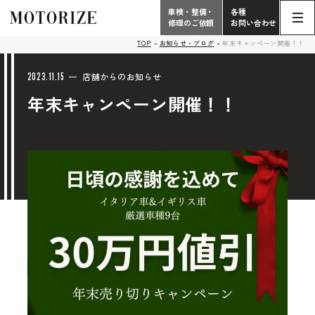
車検・整備・
各種
修理のご依頼
お問い合わせ
Contact
TOP
お知らせ・ブログ
年末キャンペーン開催！！
TOP
Phone
2023.11.15
店舗からのお知らせ
年末キャンペーン開催！！
こだわり
電話受付時間 10:00 - 18:30（月曜定休）
車検・整備・修理
輸入車買取査定依頼
058-247-7733
タップで電話がかかります
中古車販売・在庫車情報
お問い合わせ総合
058-247-8001
車検・整備・修理のご依頼
タップで電話がかかります
中古車探しのご依頼/その他
お問い合わせフォーム
Contact Form