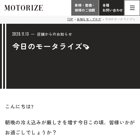
車検・整備・
各種
修理のご依頼
お問い合わせ
Contact
TOP
お知らせ・ブログ
今日のモータライズ🍠
TOP
Phone
2020.11.13
店舗からのお知らせ
今日のモータライズ🍠
こだわり
電話受付時間 10:00 - 18:30（月曜定休）
車検・整備・修理
輸入車買取査定依頼
058-247-7733
タップで電話がかかります
中古車販売・在庫車情報
お問い合わせ総合
058-247-8001
こんにちは?
車検・整備・修理のご依頼
タップで電話がかかります
朝晩の冷え込みが厳しさを増す今日この頃、皆様いかが
中古車探しのご依頼/その他
お過ごしでしょうか？
お問い合わせフォーム
Contact Form