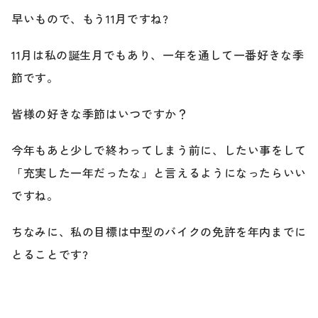
早いもので、もう11月ですね?
ブランド紹介
24時間受付対応の
お問い合わせフォームはこちら
11月は私の誕生月でもあり、一年を通して一番好きな季
節です。
ブログ
車検・整備・修理のご依頼
皆様の好きな季節はいつですか？
お客様の声
今年もあと少しで終わってしまう前に、したい事をして
買取査定のご依頼
ケータハム岐阜
「充実した一年だったな」と言えるようになったらいい
ですね。
その他のお問い合わせ
プライバシーポリシー
中古車探しのご依頼・レンタカーのご相談
ちなみに、私の目標は中型のバイクの免許を年内までに
とることです?
電話・メールなどのご連絡方法意外にも、オンラインで