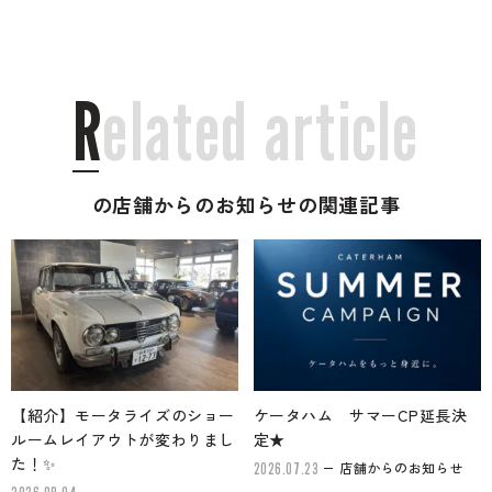
R
e
l
a
t
e
d
a
r
t
i
c
l
e
の店舗からのお知らせの関連記事
【紹介】モータライズのショー
ケータハム サマーCP延長決
ルームレイアウトが変わりまし
定★
た！✨
店舗からのお知らせ
2026.07.23