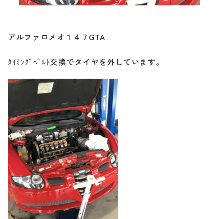
ブランド紹介
24時間受付対応の
お問い合わせフォームはこちら
アルファロメオ１４７GTA
ブログ
ﾀｲﾐﾝｸﾞﾍﾞﾙﾄ交換でタイヤを外しています。
車検・整備・修理のご依頼
お客様の声
買取査定のご依頼
ケータハム岐阜
その他のお問い合わせ
プライバシーポリシー
中古車探しのご依頼・レンタカーのご相談
電話・メールなどのご連絡方法意外にも、オンラインで