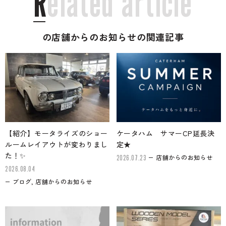
R
e
l
a
t
e
d
a
r
t
i
c
l
e
の店舗からのお知らせの関連記事
【紹介】モータライズのショー
ケータハム サマーCP延長決
ルームレイアウトが変わりまし
定★
た！✨
店舗からのお知らせ
2026.07.23
2026.08.04
ブログ, 店舗からのお知らせ