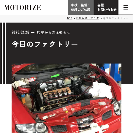
車検・整備・
各種
修理のご依頼
お問い合わせ
Contact
TOP
お知らせ・ブログ
今日のファクトリー
TOP
Phone
2020.02.26
店舗からのお知らせ
今日のファクトリー
こだわり
電話受付時間 10:00 - 18:30（月曜定休）
車検・整備・修理
輸入車買取査定依頼
058-247-7733
タップで電話がかかります
中古車販売・在庫車情報
お問い合わせ総合
058-247-8001
車検・整備・修理のご依頼
タップで電話がかかります
中古車探しのご依頼/その他
お問い合わせフォーム
Contact Form