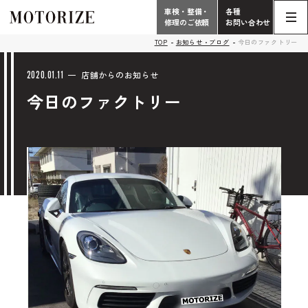
車検・整備・
各種
修理のご依頼
お問い合わせ
Contact
TOP
お知らせ・ブログ
今日のファクトリー
TOP
Phone
2020.01.11
店舗からのお知らせ
今日のファクトリー
こだわり
電話受付時間 10:00 - 18:30（月曜定休）
車検・整備・修理
輸入車買取査定依頼
058-247-7733
タップで電話がかかります
中古車販売・在庫車情報
お問い合わせ総合
058-247-8001
車検・整備・修理のご依頼
タップで電話がかかります
中古車探しのご依頼/その他
お問い合わせフォーム
Contact Form