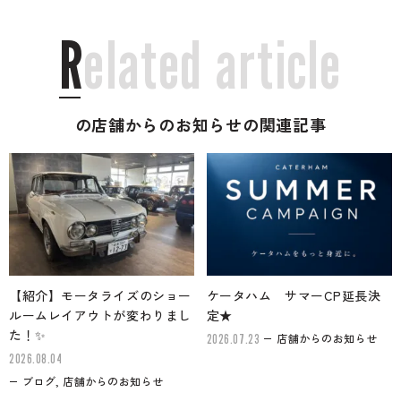
R
e
l
a
t
e
d
a
r
t
i
c
l
e
の店舗からのお知らせの関連記事
【紹介】モータライズのショー
ケータハム サマーCP延長決
ルームレイアウトが変わりまし
定★
た！✨
店舗からのお知らせ
2026.07.23
2026.08.04
ブログ, 店舗からのお知らせ