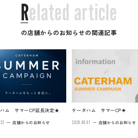
R
e
l
a
t
e
d
a
r
t
i
c
l
e
の店舗からのお知らせの関連記事
ハム サマーCP延長決定★
ケータハム サマーCP☀
.23
店舗からのお知らせ
2026.06.07
店舗からのお知らせ