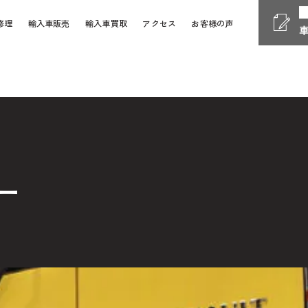
修理
輸入車販売
輸入車買取
アクセス
お客様の声
Phone
電話受付時間 10:00 - 18
058-247-7733
車検・整備・修理
お問い
ー
Contact Form
24時間受付対応の
お問い合
検・整備・修理のご依頼
買取査定のご依頼