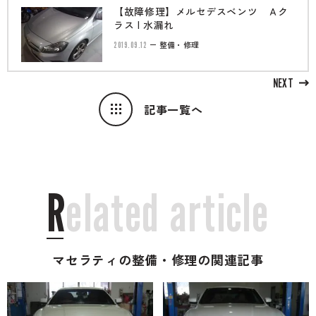
【故障修理】メルセデスベンツ Ａク
ラス | 水漏れ
2019.09.12
整備・修理
NEXT
記事一覧へ
R
e
l
a
t
e
d
a
r
t
i
c
l
e
マセラティの整備・修理の関連記事