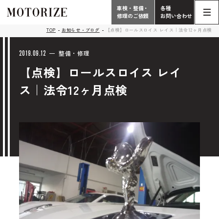
車検・整備・
各種
修理のご依頼
お問い合わせ
Contact
TOP
お知らせ・ブログ
【点検】ロールスロイス レイス｜法令12ヶ月点検
TOP
Phone
2019.09.12
整備・修理
【点検】ロールスロイス レイ
こだわり
電話受付時間 10:00 - 18:30（月曜定休）
ス｜法令12ヶ月点検
車検・整備・修理
輸入車買取査定依頼
058-247-7733
タップで電話がかかります
中古車販売・在庫車情報
お問い合わせ総合
058-247-8001
車検・整備・修理のご依頼
タップで電話がかかります
中古車探しのご依頼/その他
お問い合わせフォーム
Contact Form