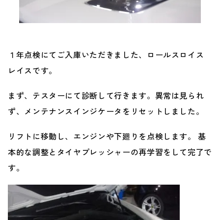
ブランド紹介
24時間受付対応の
お問い合わせフォームはこちら
ブログ
１年点検にてご入庫いただきました、
ロールスロイス
車検・整備・修理のご依頼
レイスです。
お客様の声
まず、テスターにて診断して行きます。
異常は見られ
買取査定のご依頼
ず、メンテナンスインジケータをリセットしました。
ケータハム岐阜
リフトに移動し、エンジンや下廻りを点検します。
基
その他のお問い合わせ
プライバシーポリシー
本的な調整とタイヤプレッシャーの再学習をして完了で
中古車探しのご依頼・レンタカーのご相談
す。
電話・メールなどのご連絡方法意外にも、オンラインで