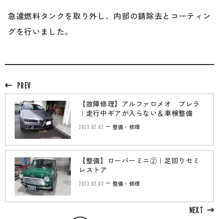
急遽燃料タンクを取り外し、内部の錆除去とコーティン
グを行いました。
PREV
【故障修理】アルファロメオ ブレラ
｜走行中ギアが入らない＆車検整備
2023.02.02
整備・修理
【整備】ローバーミニ②｜足回りセミ
レストア
2023.02.03
整備・修理
NEXT