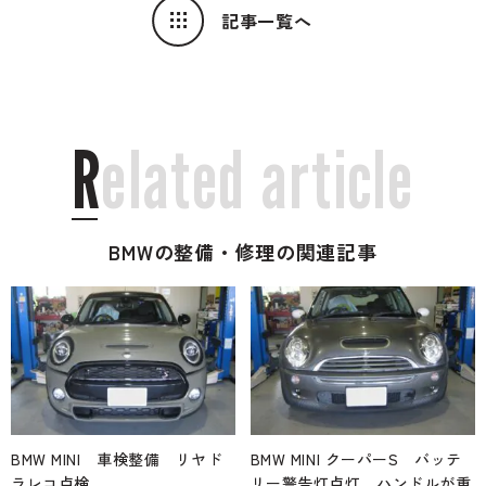
記事一覧へ
R
e
l
a
t
e
d
a
r
t
i
c
l
e
BMWの整備・修理の関連記事
BMW MINI 車検整備 リヤド
BMW MINI クーパーS バッテ
ラレコ点検
リー警告灯点灯、ハンドルが重