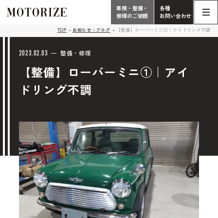
車検・整備・
各種
修理のご依頼
お問い合わせ
Contact
TOP
お知らせ・ブログ
【整備】ローバーミニ①｜アイドリング不調
TOP
Phone
2023.02.03
整備・修理
【整備】ローバーミニ①｜アイ
こだわり
電話受付時間 10:00 - 18:30（月曜定休）
ドリング不調
車検・整備・修理
輸入車買取査定依頼
058-247-7733
タップで電話がかかります
中古車販売・在庫車情報
お問い合わせ総合
058-247-8001
車検・整備・修理のご依頼
タップで電話がかかります
中古車探しのご依頼/その他
お問い合わせフォーム
Contact Form