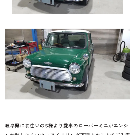
ブランド紹介
24時間受付対応の
お問い合わせフォームはこちら
ブログ
車検・整備・修理のご依頼
お客様の声
買取査定のご依頼
ケータハム岐阜
その他のお問い合わせ
プライバシーポリシー
中古車探しのご依頼・レンタカーのご相談
岐阜県にお住いのS様より愛車のローバーミニがエンジ
電話・メールなどのご連絡方法意外にも、オンラインで
ン始動しにくいのとアイドリング不調とのことでご入庫