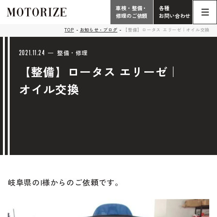
車検・整備・
各種
修理のご依頼
お問い合わせ
Contact
TOP
お知らせ・ブログ
【整備】ロータス エリーゼ｜オイル交換
TOP
Phone
2021.11.24
整備・修理
【整備】ロータス エリーゼ｜
こだわり
電話受付時間 10:00 - 18:30（月曜定休）
オイル交換
車検・整備・修理
輸入車買取査定依頼
058-247-7733
タップで電話がかかります
中古車販売・在庫車情報
お問い合わせ総合
058-247-8001
車検・整備・修理のご依頼
岐阜県のI様からのご依頼です。
タップで電話がかかります
中古車探しのご依頼/その他
お問い合わせフォーム
Contact Form