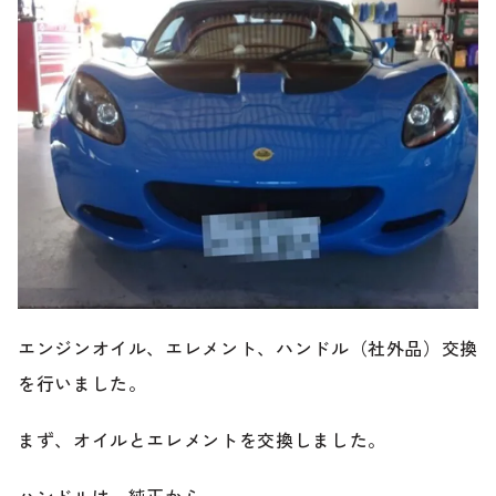
ブランド紹介
24時間受付対応の
お問い合わせフォームはこちら
ブログ
車検・整備・修理のご依頼
お客様の声
買取査定のご依頼
ケータハム岐阜
その他のお問い合わせ
プライバシーポリシー
エンジンオイル、エレメント、ハンドル（社外品）交換
中古車探しのご依頼・レンタカーのご相談
を行いました。
まず、オイルとエレメントを交換しました。
電話・メールなどのご連絡方法意外にも、オンラインで
ハンドルは、純正から