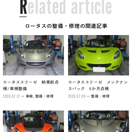
R
e
l
a
t
e
d
a
r
t
i
c
l
e
ロータスの整備・修理の関連記事
ロータスエリーゼ 納車前点
ロータスエリーゼ メンテナン
検/車検整備
スパック 6か月点検
車検, 整備・修理
整備・修理
2026.07.12
2026.07.09