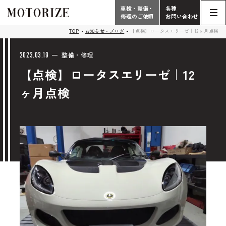
車検・整備・
各種
修理のご依頼
お問い合わせ
Contact
TOP
お知らせ・ブログ
【点検】ロータスエリーゼ｜12ヶ月点検
TOP
Phone
2023.03.19
整備・修理
【点検】ロータスエリーゼ｜12
こだわり
電話受付時間 10:00 - 18:30（月曜定休）
ヶ月点検
車検・整備・修理
輸入車買取査定依頼
058-247-7733
タップで電話がかかります
中古車販売・在庫車情報
お問い合わせ総合
058-247-8001
車検・整備・修理のご依頼
タップで電話がかかります
中古車探しのご依頼/その他
お問い合わせフォーム
Contact Form