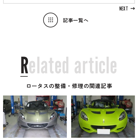
NEXT
記事一覧へ
R
e
l
a
t
e
d
a
r
t
i
c
l
e
ロータスの整備・修理の関連記事