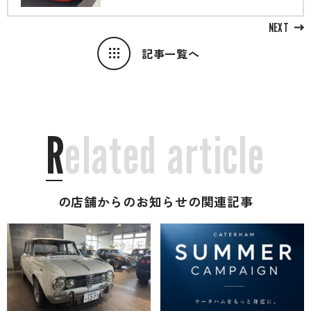
NEXT
記事一覧へ
R
e
l
a
t
e
d
a
r
t
i
c
l
e
の店舗からのお知らせの関連記事