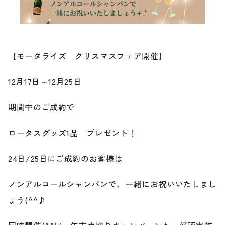
ブランド紹介
24時間受付対応の
お問い合わせフォームはこちら
ブログ
【モータライズ クリスマスフェア開催】
車検・整備・修理のご依頼
12月17日～12月25日
お客様の声
期間中のご成約で
買取査定のご依頼
ケータハム岐阜
ロータスグッズ1品 プレゼント！
その他のお問い合わせ
プライバシーポリシー
中古車探しのご依頼・レンタカーのご相談
24日/25日にご成約のお客様は
ノンアルコールシャンパンで、一緒にお祝いいたしまし
ょう(^^♪
電話・メールなどのご連絡方法意外にも、オンラインで