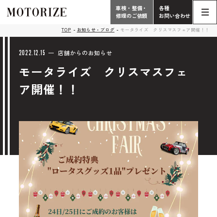
車検・整備・
各種
修理のご依頼
お問い合わせ
Contact
TOP
お知らせ・ブログ
モータライズ クリスマスフェア開催！！
TOP
Phone
2022.12.15
店舗からのお知らせ
モータライズ クリスマスフェ
こだわり
電話受付時間 10:00 - 18:30（月曜定休）
ア開催！！
車検・整備・修理
輸入車買取査定依頼
058-247-7733
タップで電話がかかります
中古車販売・在庫車情報
お問い合わせ総合
058-247-8001
車検・整備・修理のご依頼
タップで電話がかかります
中古車探しのご依頼/その他
お問い合わせフォーム
Contact Form