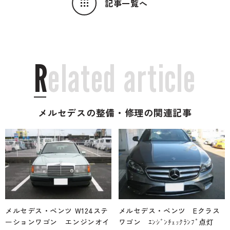
記事一覧へ
R
e
l
a
t
e
d
a
r
t
i
c
l
e
メルセデスの整備・修理の関連記事
メルセデス・ベンツ W124ステ
メルセデス・ベンツ Eクラス
ーションワゴン エンジンオイ
ワゴン ｴﾝｼﾞﾝﾁｪｯｸﾗﾝﾌﾟ点灯