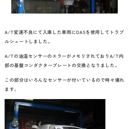
ブランド紹介
24時間受付対応の
お問い合わせフォームはこちら
ブログ
A/T変速不良にて入庫した車両にDASを使用してトラブ
車検・整備・修理のご依頼
ルシュートしました。
お客様の声
A/Tの油温センサーのエラーがメモリされておりA/T内
買取査定のご依頼
部の基盤コンダクタープレートの交換となりました。
ケータハム岐阜
この部分はいろんなセンサーが付いているので時々壊れ
その他のお問い合わせ
プライバシーポリシー
ます。
中古車探しのご依頼・レンタカーのご相談
電話・メールなどのご連絡方法意外にも、オンラインで