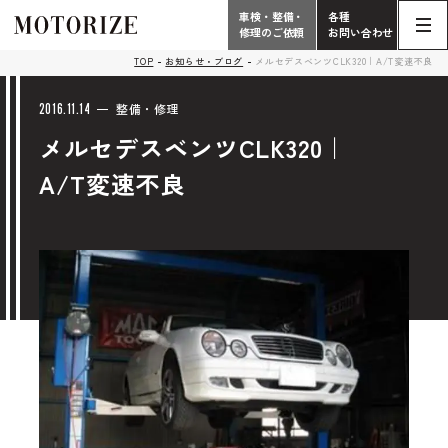
車検・整備・
各種
修理のご依頼
お問い合わせ
Contact
TOP
お知らせ・ブログ
メルセデスベンツCLK320｜A/T変速不良
TOP
Phone
2016.11.14
整備・修理
メルセデスベンツCLK320｜
こだわり
電話受付時間 10:00 - 18:30（月曜定休）
A/T変速不良
車検・整備・修理
輸入車買取査定依頼
058-247-7733
タップで電話がかかります
中古車販売・在庫車情報
お問い合わせ総合
058-247-8001
車検・整備・修理のご依頼
タップで電話がかかります
中古車探しのご依頼/その他
お問い合わせフォーム
Contact Form