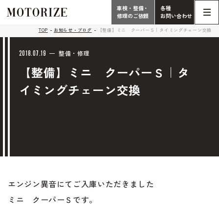
車検・整備・
各種
修理のご依頼
お問い合わせ
Contact
TOP
お知らせ・ブログ
【整備】ミニ クーパーＳ｜タイミングチェーン交換
TOP
Phone
2018.07.19
整備・修理
【整備】ミニ クーパーＳ｜タ
こだわり
電話受付時間 10:00 - 18:30（月曜定休）
イミングチェーン交換
車検・整備・修理
輸入車買取査定依頼
058-247-7733
タップで電話がかかります
中古車販売・在庫車情報
お問い合わせ総合
058-247-8001
車検・整備・修理のご依頼
エンジン異音にてご入庫いただきました
タップで電話がかかります
中古車探しのご依頼/その他
ミニ クーパーＳです。
お問い合わせフォーム
Contact Form