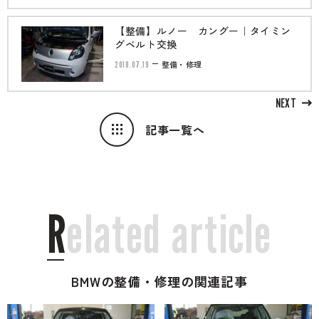
【整備】ルノー カングー｜タイミン
グベルト交換
2018.07.19
整備・修理
NEXT
記事一覧へ
R
e
l
a
t
e
d
a
r
t
i
c
l
e
BMWの整備・修理の関連記事