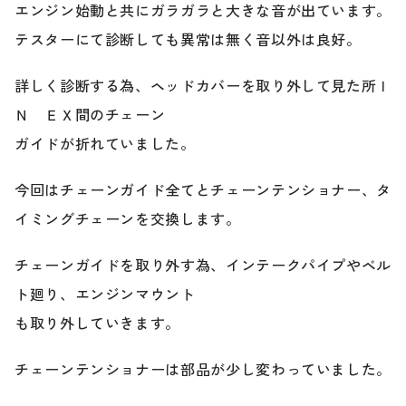
エンジン始動と共にガラガラと大きな音が出ています。
テスターにて診断しても異常は無く音以外は良好。
ブランド紹介
24時間受付対応の
お問い合わせフォームはこちら
詳しく診断する為、ヘッドカバーを取り外して見た所Ｉ
ブログ
Ｎ ＥＸ間のチェーン
車検・整備・修理のご依頼
ガイドが折れていました。
お客様の声
今回はチェーンガイド全てとチェーンテンショナー、タ
買取査定のご依頼
ケータハム岐阜
イミングチェーンを交換します。
その他のお問い合わせ
チェーンガイドを取り外す為、インテークパイプやベル
プライバシーポリシー
中古車探しのご依頼・レンタカーのご相談
ト廻り、エンジンマウント
も取り外していきます。
チェーンテンショナーは部品が少し変わっていました。
電話・メールなどのご連絡方法意外にも、オンラインで